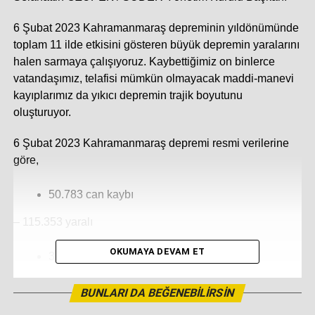
6 Şubat 2023 Kahramanmaraş depreminin yıldönümünde
toplam 11 ilde etkisini gösteren büyük depremin yaralarını
halen sarmaya çalışıyoruz. Kaybettiğimiz on binlerce
vatandaşımız, telafisi mümkün olmayacak maddi-manevi
kayıplarımız da yıkıcı depremin trajik boyutunu
oluşturuyor.
6 Şubat 2023 Kahramanmaraş depremi resmi verilerine
göre,
50.783 can kaybı
– 115.353 yaralı
OKUMAYA DEVAM ET
37.984 yıkılan bina
1.895.348 binada hasar
BUNLARI DA BEĞENEBILIRSIN
303.455 acil yıkılacak bina