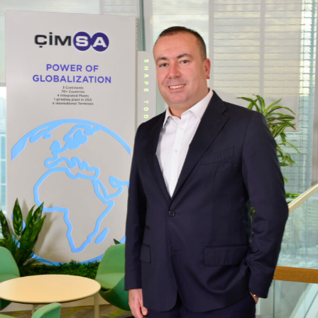
zorunluluk olan su yalıtımı, yapıların ayrılmaz bir parçası
ve tamamlayıcısıdır.
Doğru su yalıtımı için;
Uygulama için doğru zaman
Standartlara ve yönetmeliğe uygun ürün
Ürünün uygun koşullarda şantiyede depolanması
(hava, iklim ve çevresel koşullar)
Detay çözümü
Ürünün tekniğine uygun olarak uygulanması
(kalifiye ve nitelikli işçilik)
Yalıtım katmanının korunması ve sonraki
katmanların oluşturulması
Bekleme süresinin gözetilmesi ve test edilmesi
İşin teslimi