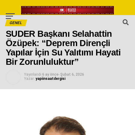
GENEL
SUDER Başkanı Selahattin
Özüpek: “Deprem Dirençli
Yapılar İçin Su Yalıtımı Hayati
Bir Zorunluluktur”
Yayınlandı
6 ay önce
-
Şubat 6, 2026
Yazar:
yapiinsaatdergisi