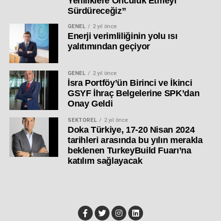
Yeniliklere Öncülük Etmeyi
Sürdüreceğiz”
GENEL
2 yıl önce
Enerji verimliliğinin yolu ısı
yalıtımından geçiyor
GENEL
2 yıl önce
İsra Portföy’ün Birinci ve İkinci
GSYF İhraç Belgelerine SPK’dan
Onay Geldi
SEKTÖREL
2 yıl önce
Doka Türkiye, 17-20 Nisan 2024
tarihleri arasında bu yılın merakla
beklenen TurkeyBuild Fuarı’na
katılım sağlayacak