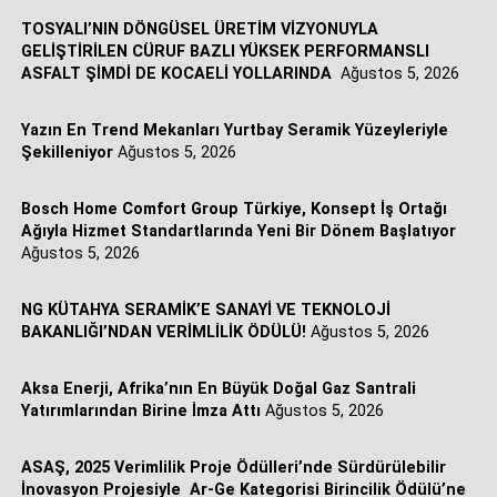
konutlardan ticari yapılara kadar tüm uygulama
TOSYALI’NIN DÖNGÜSEL ÜRETİM VİZYONUYLA
alanlarında ‘tek çatı altında bütüncül ve entegre sistem
GELİŞTİRİLEN CÜRUF BAZLI YÜKSEK PERFORMANSLI
ASFALT ŞİMDİ DE KOCAELİ YOLLARINDA
Ağustos 5, 2026
çözümleri’ sunma iddiamızı pekiştiriyoruz. Müşterilerimiz
artık üstün mühendislik standartlarına sahip yerden ısıtma
sistemlerine, iklimlendirme ihtiyaçlarının tamamını
Yazın En Trend Mekanları Yurtbay Seramik Yüzeyleriyle
Şekilleniyor
Ağustos 5, 2026
karşılayan tek bir güvenilir iş ortağı üzerinden, yüksek
kalite standartlarında ulaşabilecekler.”
Bosch Home Comfort Group Türkiye, Konsept İş Ortağı
Ağıyla Hizmet Standartlarında Yeni Bir Dönem Başlatıyor
Ağustos 5, 2026
Tek çatı altında bütüncül ve entegre sistem çözümleri
NG KÜTAHYA SERAMİK’E SANAYİ VE TEKNOLOJİ
Sürdürülebilir ve yüksek verimli iklimlendirme çözümlerini
BAKANLIĞI’NDAN VERİMLİLİK ÖDÜLÜ!
Ağustos 5, 2026
genişletmeyi hedefleyen Bosch Home Comfort Group,
REHAU Yerden Isıtma Sistemleri ile gerçekleştirdiği bu
Aksa Enerji, Afrika’nın En Büyük Doğal Gaz Santrali
stratejik ortaklıkla HVAC (Isıtma, Havalandırma ve
Yatırımlarından Birine İmza Attı
Ağustos 5, 2026
İklimlendirme) ürün portföyünü daha da güçlendiriyor.
Yapılan anlaşma doğrultusunda şirket konutlardan ticari
ASAŞ, 2025 Verimlilik Proje Ödülleri’nde Sürdürülebilir
yapılara kadar farklı uygulama alanlarında müşterilerine
İnovasyon Projesiyle Ar-Ge Kategorisi Birincilik Ödülü’ne