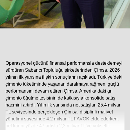
Garanti prosedürünün işletilmesi (yanlış algılara ve
olmayacak beklentilere mahal vermeyecek garanti
kapsamı, kanuni süreç ya da ilgili birim fiyatlara
fark işletilerek garanti sürecinin reel olarak
uzatılabilmesi) parametrelerini gözetmek gerekir.
Geleneksel su yalıtımı anlayışından soyutlayarak
yukarıda yer verdiğimiz temel parametreler, su
yalıtımını tekniğine ve amacına uygun olarak
Operasyonel gücünü finansal performansla desteklemeyi
yapabilme anlamı taşır.
sürdüren Sabancı Topluluğu şirketlerinden Çimsa, 2026
Bu vesileyle, sektörümüz açısından depreme karşı
yılının ilk yarısına ilişkin sonuçlarını açıkladı. Türkiye’deki
verebileceğimiz mücadeleye ışık tutarken, benzer ve
çimento tüketiminde yaşanan daralmaya rağmen, güçlü
büyük acılara muhatap olmamayı arzu ediyoruz.
performansını devam ettiren Çimsa, Amerika’daki gri
Kaybettiğimiz vatandaşlarımıza Allah’tan rahmet,
çimento öğütme tesisinin de katkısıyla konsolide satış
yakınlarına başsağlığı diliyoruz.
hacmini artırdı. Yılın ilk yarısında net satışları 25,4 milyar
TL seviyesinde gerçekleşen Çimsa, disiplinli maliyet
yönetimi sayesinde 4,2 milyar TL FAVÖK elde ederken,
İLGİLİ KONULAR:
net kârını yüzde 47 artışla 2,3 milyar TL’ye yükseltti.