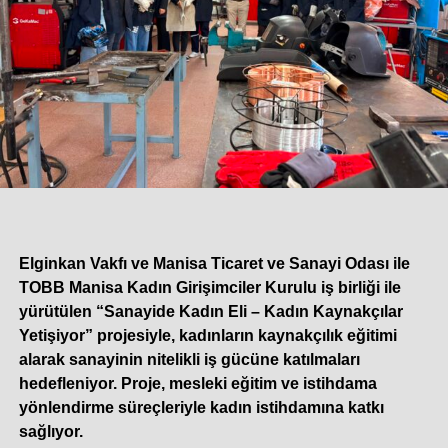
“CAC YATIRIMININ BİLANÇOYA ETKİSİNİ GELECEK
DÖNEMDE GÖRECEĞİZ”
Konuyla ilgili değerlendirmelerde bulunan Çimsa Yönetim
Kurulu Başkanı Umut Zenar, Çimsa’nın birçok açıdan
sektörden pozitif şekilde ayrıştığını ifade ederken,
“Proaktif maliyet yönetimimiz, dünyaya yayılan satış
kanallarımız ve ürün portföyümüz, bizi pozitif ayrıştıran
unsurların başında geliyor. Bununla birlikte, Çimsa’nın en
Elginkan Vakfı ve Manisa Ticaret ve Sanayi Odası ile
güçlü özelliklerinden biri de bugünü başarıyla yönetirken,
TOBB Manisa Kadın Girişimciler Kurulu iş birliği ile
geleceğin stratejik adımlarını da bugünden atabilmesidir.
yürütülen “Sanayide Kadın Eli – Kadın Kaynakçılar
Mersin tesisimizde geçtiğimiz haftalarda devreye giren
Yetişiyor” projesiyle, kadınların kaynakçılık eğitimi
kalsiyum alüminat çimento yatırımımız da bunun çok
alarak sanayinin nitelikli iş gücüne katılmaları
güçlü bir göstergesidir. Devreye aldığımız yeni
hedefleniyor. Proje, mesleki eğitim ve istihdama
yatırımımızla, yapı malzemeleri sektörünün küresel
yönlendirme süreçleriyle kadın istihdamına katkı
ölçekteki en stratejik ürünlerinden biri olan CAC’da üretim
sağlıyor.
kapasitemizi yüzde 50 oranında artırdık. Bugün 200 bin