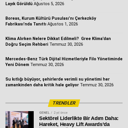
Layık Görüldü
Ağustos 5, 2026
tek çatı altında daha kapsamlı, entegre ve bütüncül sistem
çözümleri sunmaya hazırlanıyor.
Boreas, Kurum Kültürü Pusulası’nı Çerkezköy
Fabrikası’nda Tanıttı
Ağustos 1, 2026
Klima Alırken Nelere Dikkat Edilmeli? Gree Klima’dan
Doğru Seçim Rehberi
Temmuz 30, 2026
Mercedes-Benz Türk Dijital Hizmetleriyle Filo Yönetiminde
Yeni Dönem
Temmuz 30, 2026
Su kıtlığı büyüyor, şehirlerde verimli su yönetimi her
zamankinden daha kritik hale geliyor
Temmuz 30, 2026
TRENDLER
GENEL
2 yıl önce
Sektörel Liderlikte Bir Adım Daha:
Hareket, Heavy Lift Awards’da