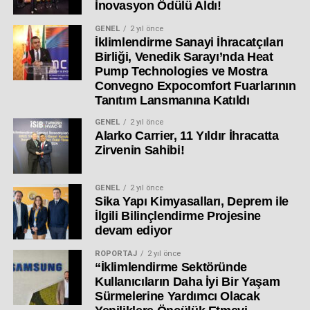
İnovasyon Ödülü Aldı!
GENEL
2 yıl önce
İklimlendirme Sanayi İhracatçıları
Birliği, Venedik Sarayı’nda Heat
Pump Technologies ve Mostra
Convegno Expocomfort Fuarlarının
Tanıtım Lansmanına Katıldı
GENEL
2 yıl önce
Alarko Carrier, 11 Yıldır İhracatta
Zirvenin Sahibi!
GENEL
2 yıl önce
Sika Yapı Kimyasalları, Deprem ile
İlgili Bilinçlendirme Projesine
devam ediyor
RÖPORTAJ
2 yıl önce
“İklimlendirme Sektöründe
Kullanıcıların Daha İyi Bir Yaşam
Sürmelerine Yardımcı Olacak