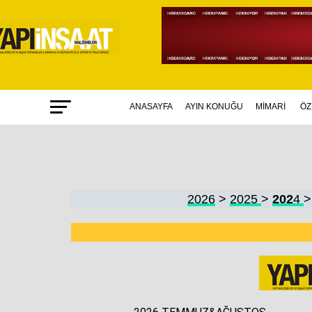
ANASAYFA
AYIN KONUĞU
MİMARİ
ÖZ
2026
>
2025
>
202
4