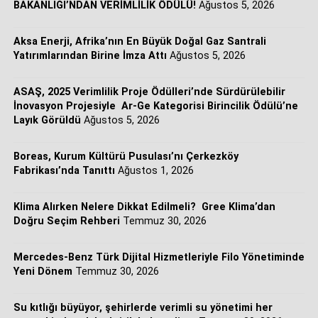
Sürdürülebilir ve yüksek verimli iklimlendirme çözümlerini
BAKANLIĞI’NDAN VERİMLİLİK ÖDÜLÜ!
Ağustos 5, 2026
genişletmeyi hedefleyen Bosch Home Comfort Group,
REHAU Yerden Isıtma Sistemleri ile gerçekleştirdiği bu
Aksa Enerji, Afrika’nın En Büyük Doğal Gaz Santrali
stratejik ortaklıkla HVAC (Isıtma, Havalandırma ve
Yatırımlarından Birine İmza Attı
Ağustos 5, 2026
İklimlendirme) ürün portföyünü daha da güçlendiriyor.
Yapılan anlaşma doğrultusunda şirket konutlardan ticari
ASAŞ, 2025 Verimlilik Proje Ödülleri’nde Sürdürülebilir
yapılara kadar farklı uygulama alanlarında müşterilerine
İnovasyon Projesiyle Ar-Ge Kategorisi Birincilik Ödülü’ne
Layık Görüldü
Ağustos 5, 2026
tek çatı altında daha kapsamlı, entegre ve bütüncül sistem
çözümleri sunmaya hazırlanıyor.
Boreas, Kurum Kültürü Pusulası’nı Çerkezköy
Fabrikası’nda Tanıttı
Ağustos 1, 2026
Klima Alırken Nelere Dikkat Edilmeli? Gree Klima’dan
Doğru Seçim Rehberi
Temmuz 30, 2026
Mercedes-Benz Türk Dijital Hizmetleriyle Filo Yönetiminde
Yeni Dönem
Temmuz 30, 2026
Su kıtlığı büyüyor, şehirlerde verimli su yönetimi her