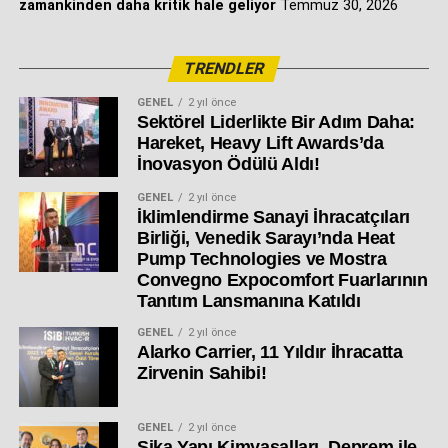
zamankinden daha kritik hale geliyor
Temmuz 30, 2026
TRENDLER
GENEL
2 yıl önce
Sektörel Liderlikte Bir Adım Daha:
Hareket, Heavy Lift Awards’da
İnovasyon Ödülü Aldı!
GENEL
2 yıl önce
İklimlendirme Sanayi İhracatçıları
Birliği, Venedik Sarayı’nda Heat
Pump Technologies ve Mostra
Convegno Expocomfort Fuarlarının
Tanıtım Lansmanına Katıldı
GENEL
2 yıl önce
Alarko Carrier, 11 Yıldır İhracatta
Zirvenin Sahibi!
GENEL
2 yıl önce
Sika Yapı Kimyasalları, Deprem ile