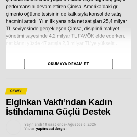
performansını devam ettiren Çimsa, Amerika’daki gri
çimento öğütme tesisinin de katkısıyla konsolide satış
hacmini artırdı. Yılın ilk yarısında net satışları 25,4 milyar
TL seviyesinde gerçekleşen Çimsa, disiplinli maliyet
yönetimi sayesinde 4,2 milyar TL FAVÖK elde ederken,
net kârını yüzde 47 artışla 2,3 milyar TL’ye yükseltti.
OKUMAYA DEVAM ET
“ÇİMSA, İRLANDA’DA ALTERNATİF YAKIT
KULLANIM ORANINI %61’DEN %79’A ÇIKARDI”
GENEL
Elginkan Vakfı’ndan Kadın
Çimsa’nın son yıllarda farklı tesislerinde imza attığı
İstihdamına Güçlü Destek
alternatif yakıt kullanımına ilişkin yatırımlar, maliyet
baskılarını hafifletti. 2024 yılının son çeyreğinde Çimsa
Yayınlandı
18 saat önce
-
Ağustos 6, 2026
bünyesine katılan Mannok’ta geçtiğimiz yılın ilk altı ayında
Yazar:
yapiinsaatdergisi
yüzde 61 olan alternatif yakıt kullanım oranı, bu yılın ilk