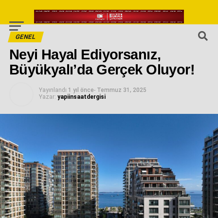
GENEL
Neyi Hayal Ediyorsanız,
Büyükyalı’da Gerçek Oluyor!
Yayınlandı
1 yıl önce
-
Temmuz 31, 2025
Yazar:
yapiinsaatdergisi