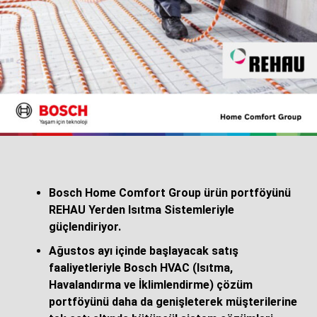
Altı Haftalık Eğitimle Mesleğe İlk Adım
Program kapsamında kursiyerler, iş sağlığı ve güvenliği,
teknik kaynak uygulamaları, mentörlük ve kişisel gelişim
alanlarında altı hafta boyunca teorik ve uygulamalı eğitim
alıyor. Eğitimi başarıyla tamamlayan kursiyerler Millî
Eğitim Bakanlığı (MEB) onaylı Kurs Bitirme Belgesi
Bosch Home Comfort Group ürün portföyünü
almaya hak kazanırken, Manisa Ticaret ve Sanayi
REHAU Yerden Isıtma Sistemleriyle
Odası’nın desteğiyle Mesleki Yeterlilik Belgesi (MYK)
güçlendiriyor.
süreçlerinden de yararlanarak ulusal ve uluslararası
Ağustos ayı içinde başlayacak satış
projelerde görev alabilecek mesleki yeterliliğe sahip
faaliyetleriyle Bosch HVAC (Isıtma,
oluyor.
Havalandırma ve İklimlendirme) çözüm
Elginkan Vakfı’ndan Nitelikli İstihdama Katkı
portföyünü daha da genişleterek müşterilerine