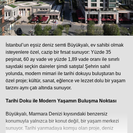
İstanbul’un eşsiz deniz semti Büyükyalı, ev sahibi olmak
isteyenlere özel, cazip bir fırsat sunuyor: Yüzde 35
peşinat, 60 ay vade ve yüzde 1,89 vade oranı ile sınırlı
sayıdaki seçkin daireler şimdi satışta! Şehrin sahil
yolunda, modern mimari ile tarihi dokuyu buluşturan bu
özel proje; kültür, sanat, eğlence ve lezzet dolu bir yaşam
tarzını aynı çatı altında sunuyor.
Tarihi Doku ile Modern Yaşamın Buluşma Noktası
Büyükyalı, Marmara Denizi kıyısındaki benzersiz
konumuyla yalnızca bir konut değil, bir yaşam merkezi
sunuyor. Tarihi yarımadaya komşu olan proje, deniz