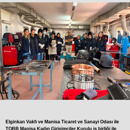
yarısı itibarıyla yüzde 79 olarak gerçekleşti. Geçtiğimiz
yılın ilk yarısında, Çimsa’nın Türkiye’deki tesislerindeki
alternatif yakıt kullanım oranı yüzde 16 iken, söz konusu
oran 2026 yılının ilk yarısında ise yüzde 24’e yükseldi.
“CAC YATIRIMININ BİLANÇOYA ETKİSİNİ GELECEK
DÖNEMDE GÖRECEĞİZ”
Konuyla ilgili değerlendirmelerde bulunan Çimsa Yönetim
Kurulu Başkanı Umut Zenar, Çimsa’nın birçok açıdan
sektörden pozitif şekilde ayrıştığını ifade ederken,
“Proaktif maliyet yönetimimiz, dünyaya yayılan satış
kanallarımız ve ürün portföyümüz, bizi pozitif ayrıştıran
unsurların başında geliyor. Bununla birlikte, Çimsa’nın en
Elginkan Vakfı ve Manisa Ticaret ve Sanayi Odası ile
güçlü özelliklerinden biri de bugünü başarıyla yönetirken,
TOBB Manisa Kadın Girişimciler Kurulu iş birliği ile