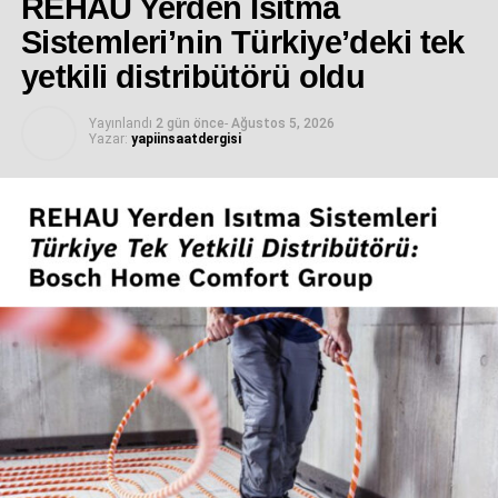
REHAU Yerden Isıtma
Sistemleri’nin Türkiye’deki tek
yetkili distribütörü oldu
Yayınlandı
2 gün önce
-
Ağustos 5, 2026
Yazar:
yapiinsaatdergisi