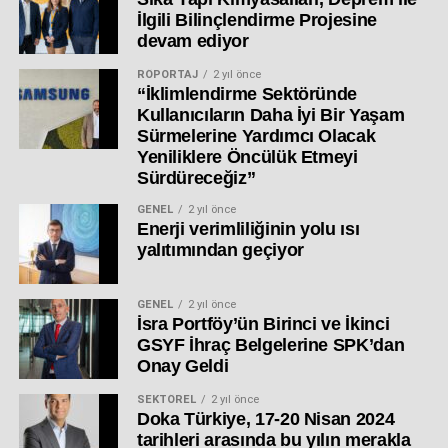
İlgili Bilinçlendirme Projesine
devam ediyor
RÖPORTAJ
2 yıl önce
“İklimlendirme Sektöründe
Kullanıcıların Daha İyi Bir Yaşam
Sürmelerine Yardımcı Olacak
Yeniliklere Öncülük Etmeyi
Sürdüreceğiz”
GENEL
2 yıl önce
Enerji verimliliğinin yolu ısı
yalıtımından geçiyor
GENEL
2 yıl önce
İsra Portföy’ün Birinci ve İkinci
GSYF İhraç Belgelerine SPK’dan
Onay Geldi
SEKTÖREL
2 yıl önce
Doka Türkiye, 17-20 Nisan 2024
tarihleri arasında bu yılın merakla