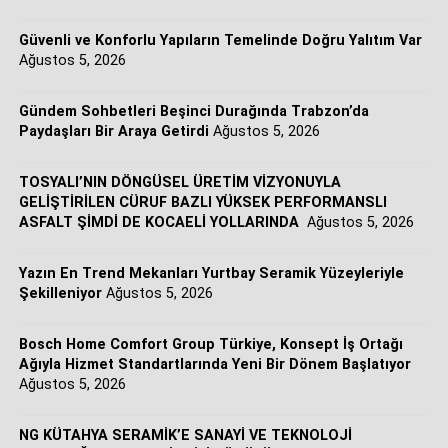
ilgili şu değerlendirmelerde bulundu:
Güvenli ve Konforlu Yapıların Temelinde Doğru Yalıtım Var
“Müşterilerimizin değişen ihtiyaçlarına en hızlı ve en
Ağustos 5, 2026
doğru şekilde yanıt verebilmek için HVAC (Isıtma,
Havalandırma ve İklimlendirme) çözüm portföyümüzü
Gündem Sohbetleri Beşinci Durağında Trabzon’da
sürekli genişletiyoruz. REHAU Yerden Isıtma Sistemleri
Paydaşları Bir Araya Getirdi
Ağustos 5, 2026
ile imzaladığımız bu stratejik iş birliği sayesinde,
konutlardan ticari yapılara kadar tüm uygulama
TOSYALI’NIN DÖNGÜSEL ÜRETİM VİZYONUYLA
alanlarında ‘tek çatı altında bütüncül ve entegre sistem
GELİŞTİRİLEN CÜRUF BAZLI YÜKSEK PERFORMANSLI
ASFALT ŞİMDİ DE KOCAELİ YOLLARINDA
Ağustos 5, 2026
çözümleri’ sunma iddiamızı pekiştiriyoruz. Müşterilerimiz
artık üstün mühendislik standartlarına sahip yerden ısıtma
sistemlerine, iklimlendirme ihtiyaçlarının tamamını
Yazın En Trend Mekanları Yurtbay Seramik Yüzeyleriyle
Şekilleniyor
Ağustos 5, 2026
karşılayan tek bir güvenilir iş ortağı üzerinden, yüksek
kalite standartlarında ulaşabilecekler.”
Bosch Home Comfort Group Türkiye, Konsept İş Ortağı
Ağıyla Hizmet Standartlarında Yeni Bir Dönem Başlatıyor
Ağustos 5, 2026
Tek çatı altında bütüncül ve entegre sistem çözümleri
NG KÜTAHYA SERAMİK’E SANAYİ VE TEKNOLOJİ