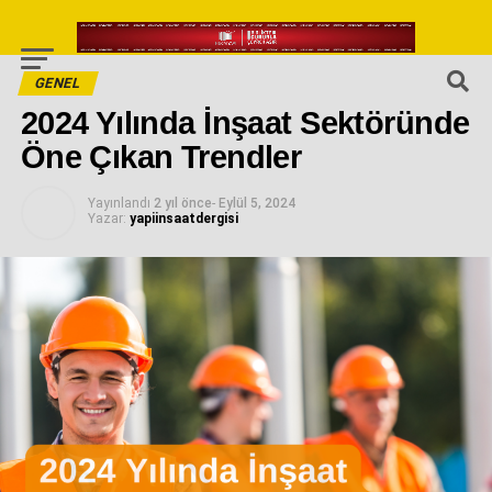
GENEL
2024 Yılında İnşaat Sektöründe
Öne Çıkan Trendler
Yayınlandı
2 yıl önce
-
Eylül 5, 2024
Yazar:
yapiinsaatdergisi