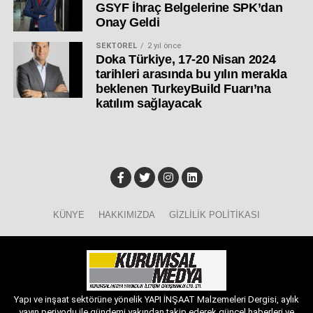
GSYF İhraç Belgelerine SPK’dan
Onay Geldi
SEKTÖREL
2 yıl önce
Doka Türkiye, 17-20 Nisan 2024
tarihleri arasında bu yılın merakla
beklenen TurkeyBuild Fuarı’na
katılım sağlayacak
KÜNYE
HAKKIMIZDA
GIZLILIK POLITIKASI
Yapı ve inşaat sektörüne yönelik YAPI İNŞAAT Malzemeleri Dergisi, aylık
yayın periyodu ile gündemi yakından takip ederek güncel haberleri ve