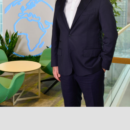
yaratmaya devam ediyor. 2024 yılında, 3D baskı ile
üretilen yapı elemanları, maliyetleri düşürmek ve inşaat
hızını artırmak amacıyla yaygın olarak kullanılıyor. Bu
teknoloji, özellikle acil barınma ihtiyacı olan bölgelerde
veya düşük maliyetli konut projelerinde büyük bir fark
yaratıyor. Ayrıca, 3D baskı teknolojisi, yapıların
tasarımında daha fazla esneklik ve özelleştirme imkanı
sunuyor.
5.
Yapay Zeka ve Veri Analitiği
Yapay zeka (AI) ve veri analitiği, inşaat projelerinin
planlama, tasarım ve yönetim aşamalarında giderek daha
fazla kullanılıyor. 2024’te, AI tabanlı yazılımlar, proje
planlamasında maliyet tahminlerini optimize etmek, risk
analizlerini iyileştirmek ve süreçleri otomatikleştirmek için
kullanılıyor. Ayrıca, veri analitiği, geçmiş proje verilerini
kullanarak gelecekteki projeler için daha isabetli
öngörüler ve stratejiler geliştirilmesine yardımcı oluyor.