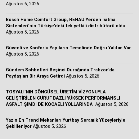
Ağustos 6, 2026
çalışmalar, üretken istihdam anlayışını bugün de
yaşatmaya devam ediyor.
İş birliğinin sektöre ve kullanıcılara sunduğu avantajlara
Bosch Home Comfort Group, REHAU Yerden Isıtma
değinen Bosch Home Comfort Group Türkiye, Kafkasya
Sistemleri’nin Türkiye’deki tek yetkili distribütörü oldu
ve Orta Asya Satış Genel Müdürü Kıvanç Arman, süreçle
Ağustos 5, 2026
ilgili şu değerlendirmelerde bulundu:
Güvenli ve Konforlu Yapıların Temelinde Doğru Yalıtım Var
“Müşterilerimizin değişen ihtiyaçlarına en hızlı ve en
Ağustos 5, 2026
doğru şekilde yanıt verebilmek için HVAC (Isıtma,
Havalandırma ve İklimlendirme) çözüm portföyümüzü
Gündem Sohbetleri Beşinci Durağında Trabzon’da
sürekli genişletiyoruz. REHAU Yerden Isıtma Sistemleri
Paydaşları Bir Araya Getirdi
Ağustos 5, 2026
ile imzaladığımız bu stratejik iş birliği sayesinde,
konutlardan ticari yapılara kadar tüm uygulama
TOSYALI’NIN DÖNGÜSEL ÜRETİM VİZYONUYLA
alanlarında ‘tek çatı altında bütüncül ve entegre sistem
GELİŞTİRİLEN CÜRUF BAZLI YÜKSEK PERFORMANSLI
ASFALT ŞİMDİ DE KOCAELİ YOLLARINDA
Ağustos 5, 2026
çözümleri’ sunma iddiamızı pekiştiriyoruz. Müşterilerimiz
artık üstün mühendislik standartlarına sahip yerden ısıtma
sistemlerine, iklimlendirme ihtiyaçlarının tamamını
Yazın En Trend Mekanları Yurtbay Seramik Yüzeyleriyle
Şekilleniyor
Ağustos 5, 2026
karşılayan tek bir güvenilir iş ortağı üzerinden, yüksek
kalite standartlarında ulaşabilecekler.”