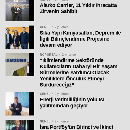
Alarko Carrier, 11 Yıldır İhracatta
Zirvenin Sahibi!
GENEL
2 yıl önce
Sika Yapı Kimyasalları, Deprem ile
İlgili Bilinçlendirme Projesine
devam ediyor
RÖPORTAJ
2 yıl önce
“İklimlendirme Sektöründe
Kullanıcıların Daha İyi Bir Yaşam
Sürmelerine Yardımcı Olacak
Yeniliklere Öncülük Etmeyi
Sürdüreceğiz”
GENEL
2 yıl önce
Enerji verimliliğinin yolu ısı
yalıtımından geçiyor
GENEL
2 yıl önce
İsra Portföy’ün Birinci ve İkinci