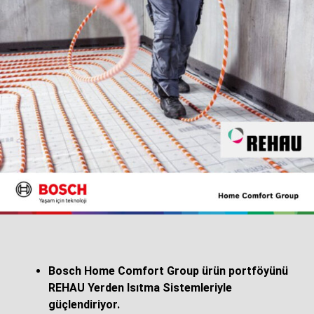
Altı Haftalık Eğitimle Mesleğe İlk Adım
Program kapsamında kursiyerler, iş sağlığı ve güvenliği,
teknik kaynak uygulamaları, mentörlük ve kişisel gelişim
alanlarında altı hafta boyunca teorik ve uygulamalı eğitim
alıyor. Eğitimi başarıyla tamamlayan kursiyerler Millî
Eğitim Bakanlığı (MEB) onaylı Kurs Bitirme Belgesi
Bosch Home Comfort Group ürün portföyünü
almaya hak kazanırken, Manisa Ticaret ve Sanayi
REHAU Yerden Isıtma Sistemleriyle
Odası’nın desteğiyle Mesleki Yeterlilik Belgesi (MYK)
güçlendiriyor.
süreçlerinden de yararlanarak ulusal ve uluslararası