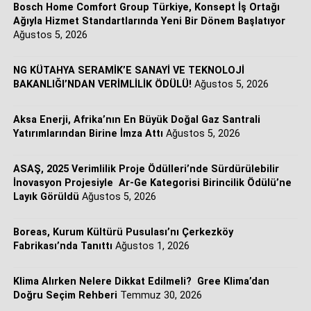
Bosch Home Comfort Group Türkiye, Konsept İş Ortağı
Ağıyla Hizmet Standartlarında Yeni Bir Dönem Başlatıyor
Ağustos 5, 2026
Tek çatı altında bütüncül ve entegre sistem çözümleri
NG KÜTAHYA SERAMİK’E SANAYİ VE TEKNOLOJİ
Sürdürülebilir ve yüksek verimli iklimlendirme çözümlerini
BAKANLIĞI’NDAN VERİMLİLİK ÖDÜLÜ!
Ağustos 5, 2026
genişletmeyi hedefleyen Bosch Home Comfort Group,
REHAU Yerden Isıtma Sistemleri ile gerçekleştirdiği bu
Aksa Enerji, Afrika’nın En Büyük Doğal Gaz Santrali
stratejik ortaklıkla HVAC (Isıtma, Havalandırma ve
Yatırımlarından Birine İmza Attı
Ağustos 5, 2026
İklimlendirme) ürün portföyünü daha da güçlendiriyor.
Yapılan anlaşma doğrultusunda şirket konutlardan ticari
ASAŞ, 2025 Verimlilik Proje Ödülleri’nde Sürdürülebilir
yapılara kadar farklı uygulama alanlarında müşterilerine
İnovasyon Projesiyle Ar-Ge Kategorisi Birincilik Ödülü’ne
Layık Görüldü
Ağustos 5, 2026
tek çatı altında daha kapsamlı, entegre ve bütüncül sistem
çözümleri sunmaya hazırlanıyor.
Boreas, Kurum Kültürü Pusulası’nı Çerkezköy
Fabrikası’nda Tanıttı
Ağustos 1, 2026
Klima Alırken Nelere Dikkat Edilmeli? Gree Klima’dan
Doğru Seçim Rehberi
Temmuz 30, 2026