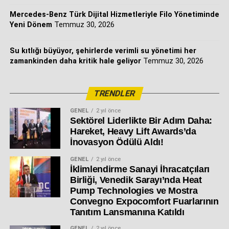
Mercedes-Benz Türk Dijital Hizmetleriyle Filo Yönetiminde
Yeni Dönem
Temmuz 30, 2026
Su kıtlığı büyüyor, şehirlerde verimli su yönetimi her
zamankinden daha kritik hale geliyor
Temmuz 30, 2026
TRENDLER
GENEL
2 yıl önce
Sektörel Liderlikte Bir Adım Daha:
Hareket, Heavy Lift Awards’da
İnovasyon Ödülü Aldı!
GENEL
2 yıl önce
İklimlendirme Sanayi İhracatçıları
Birliği, Venedik Sarayı’nda Heat
Pump Technologies ve Mostra
Convegno Expocomfort Fuarlarının
Tanıtım Lansmanına Katıldı
GENEL
2 yıl önce