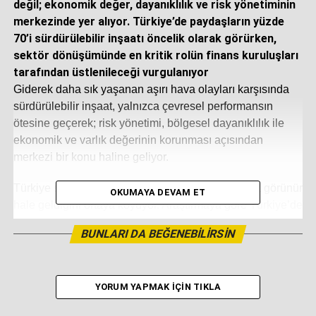
değil; ekonomik değer, dayanıklılık ve risk yönetiminin
merkezinde yer alıyor. Türkiye’de paydaşların yüzde
70’i sürdürülebilir inşaatı öncelik olarak görürken,
sektör dönüşümünde en kritik rolün finans kuruluşları
tarafından üstlenileceği vurgulanıyor
Giderek daha sık yaşanan aşırı hava olayları karşısında
sürdürülebilir inşaat, yalnızca çevresel performansın
ötesine geçerek; risk yönetimi, bölgesel dayanıklılık ile
ekonomik ve varlık değerinin korunması açısından
merkezi bir konu haline geliyor.
Türkiye sonuçları da bu dönüşümün giderek daha görünür
OKUMAYA DEVAM ET
hale geldiğini ortaya koyuyor. Araştırmaya göre Türkiye’de
sürdürülebilir inşaat kavramını tam olarak bildiğini
BUNLARI DA BEĞENEBILIRSIN
söyleyen paydaşların oranı yüzde 45’e ulaşırken,
vatandaşlarda bu oran yüzde 26 seviyesinde bulunuyor.
Ayrıca sürdürülebilir inşaatın öncelikli bir konu olduğunu
YORUM YAPMAK İÇIN TIKLA
düşünenlerin oranı paydaşlarda yüzde 70, vatandaşlarda
ise yüzde 75 olarak ölçülüyor.