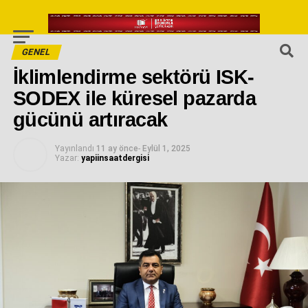
GENEL
İklimlendirme sektörü ISK-
SODEX ile küresel pazarda
gücünü artıracak
Yayınlandı
11 ay önce
-
Eylül 1, 2025
Yazar:
yapiinsaatdergisi