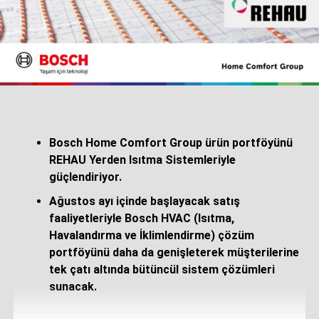
yetkinliğimizi güçlendiriyor. Dilovası tesisimizde CO₂
azaltılmış ürünler sunabilmemiz, müşterilerimizin yeşil
dönüşümünü destekleme yolunda, onların tercih ettikleri
kimya şirketi olma kararlılığımızı açıkça gösteriyor.”
BASF Türk Genel Müdürü Tolga Demirözü ise şöyle
konuştu: “Dilovası tesisimizdeki bu yenilik, BASF olarak
müşterilerimizin taleplerini karşılamak ve inovasyona yön
vermek konusundaki kararlılığımızın bir göstergesi.
Bosch Home Comfort Group ürün portföyünü
Ülkemize olan güvenimizi ve müşterilerimizin
REHAU Yerden Isıtma Sistemleriyle
sürdürülebilirlik yolculuklarında yanlarında olduğumuzu
güçlendiriyor.
bir kez daha ortaya koyduğumuz bu gelişmeden dolayı
Ağustos ayı içinde başlayacak satış
büyük mutluluk duyuyoruz.”
faaliyetleriyle Bosch HVAC (Isıtma,
Dilovası Fabrika Müdürü Bahadır Bayraktar
Havalandırma ve İklimlendirme) çözüm
konuşmasında, “Öncelikli hedeflerimiz arasında tedarik
portföyünü daha da genişleterek müşterilerine
gücümüzü artırmak, ürün hacmini yükseltmek ve üretim
tek çatı altında bütüncül sistem çözümleri
hatlarında esneklik sağlamak yer alıyor. Yeni teknolojimiz
sunacak.
sayesinde pazara düşük VOC içeren dispersiyonlar
sunabilmekten gurur duyuyoruz.”dedi.