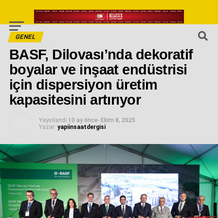
GENEL
BASF, Dilovası’nda dekoratif
boyalar ve inşaat endüstrisi
için dispersiyon üretim
kapasitesini artırıyor
Yayınlandı
10 ay önce
-
Ekim 8, 2025
Yazar:
yapiinsaatdergisi