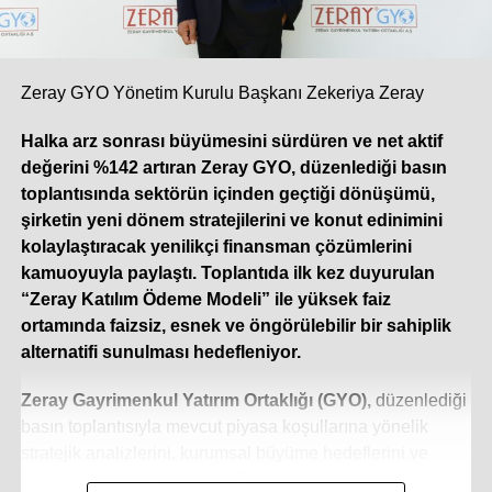
Türkiye split klima pazarı, yükselen talebin de etkisiyle bu
yılın ilk beş ayında çift haneli bir büyüme ivmesi yakaladı.
Yılın geri kalanında da bu sıcak hava dalgasının etkisiyle
pazarın yüzde 10 ila 12 oranında ek bir büyüme
Zeray GYO Yönetim Kurulu Başkanı Zekeriya Zeray
göstermesini öngörüyoruz. Sektördeki öncü
Halka arz sonrası büyümesini sürdüren ve net aktif
konumumuzun getirdiği sorumlulukla; klasik sezonluk
değerini %142 artıran Zeray GYO, düzenlediği basın
stok yaklaşımının ötesine geçen çevik üretim modelimiz,
toplantısında sektörün içinden geçtiği dönüşümü,
güçlü tedarik zincirimiz ve geniş servis ağımızla, artan bu
şirketin yeni dönem stratejilerini ve konut edinimini
talebe en hızlı ve güvenilir şekilde yanıt vermeye devam
kolaylaştıracak yenilikçi finansman çözümlerini
ediyoruz.
kamuoyuyla paylaştı. Toplantıda ilk kez duyurulan
“Zeray Katılım Ödeme Modeli” ile yüksek faiz
Dijitalleşme iklimlendirme sistemlerinde
ortamında faizsiz, esnek ve öngörülebilir bir sahiplik
rekabet koşullarınızı nasıl değiştirdi? Veri
alternatifi sunulması hedefleniyor.
yönetimi ve gerçek zamanlı analiz, karar alma
süreçlerinizde nasıl bir rol oynuyor?
Zeray Gayrimenkul Yatırım Ortaklığı (GYO),
düzenlediği
Dijitalleşme, iklimlendirme sektöründe rekabeti yalnızca
basın toplantısıyla mevcut piyasa koşullarına yönelik
donanım üreten bir yapıdan çıkarıp; yazılım, veri analitiği
stratejik analizlerini, kurumsal büyüme hedeflerini ve
ve akıllı otomasyon çözümleri sunan bütünsel bir boyuta
sektöre liderlik edecek yeni finansal çözümlerini paylaştı.