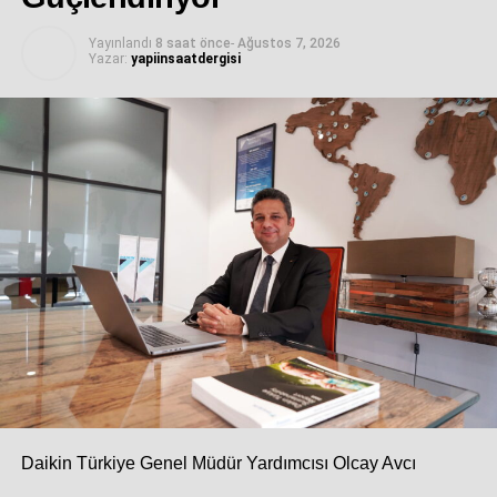
“Birleşik Krallık pazarında kalıcı ve güçlü iş birlikleri
Yayınlandı
8 saat önce
-
Ağustos 7, 2026
hedefliyoruz”
Yazar:
yapiinsaatdergisi
Yapıchem Kimya Genel Müdürü Pınar Arıcan
Bayramiçli,
yurt dışı pazarlara açılmada fuarların stratejik
rolüne dikkat çekerek, şunları söyledi:
“Uluslararası fuarlar, yalnızca ürünlerimizi tanıttığımız
alanlar değil; aynı zamanda global trendleri yerinde
gözlemlediğimiz ve yeni iş birliklerinin temelini attığımız
çok değerli platformlar. Son dönemde Fas, İspanya, Libya
ve Suudi Arabistan’da katıldığımız sektörel fuarlarda
edindiğimiz deneyim, küresel pazarlardaki vizyonumuzu
daha da güçlendirdi.
Concrete Show UK 2026’yı
da bu
yolculuğun önemli bir adımı olarak görüyor, Birleşik Krallık
pazarında kalıcı ve güçlü iş birlikleri hedefliyoruz.”
Daikin Türkiye Genel Müdür Yardımcısı Olcay Avcı