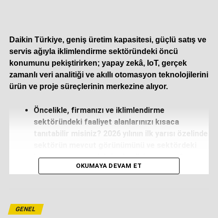
İLGİLİ KONULAR:
SONRAKI YAZI
Yorglass’tan Küresel Perakende Sektörüne
Verimlilik Hamlesi
Daikin Türkiye, geniş üretim kapasitesi, güçlü satış ve
servis ağıyla iklimlendirme sektöründeki öncü
KAÇIRMAYIN
konumunu pekiştirirken; yapay zekâ, IoT, gerçek
Mitsubishi Electric Türkiye Klima Sistemleri,
“Değişimin İzinde, Sahanın Kalbinde” Vizyonunu
zamanlı veri analitiği ve akıllı otomasyon teknolojilerini
Paylaştı
ürün ve proje süreçlerinin merkezine alıyor.
Öncelikle, firmanızı ve iklimlendirme
sektöründeki faaliyet alanlarınızı kısaca
tanıtabilir misiniz? 2026 yılının ilk yarısı özelinde
sektörün mevcut görünümünü ve sektördeki
konumunuzu nasıl değerlendiriyorsunuz?
OKUMAYA DEVAM ET
Daikin olarak yüz yılı aşkın süredir iklimlendirme
sektörünün öncü markasıyız. Temmuz 2011’de Airfel’i
satın alarak Türkiye iklimlendirme sektörünün iddialı bir
GENEL
yatırımcısı olduk. Bugün Sakarya Hendek’te 163 bin