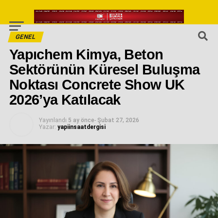
GENEL
Yapıchem Kimya, Beton
Sektörünün Küresel Buluşma
Noktası Concrete Show UK
2026’ya Katılacak
Yayınlandı
5 ay önce
-
Şubat 27, 2026
Yazar:
yapiinsaatdergisi