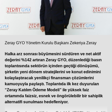
bakacak olursak, iklim değişikliğinin etkileriyle
sıcaklıkların mevsim normallerinin üzerine çıkması ve yaz
sezonunun erken başlaması pazardaki talebi önemli
ölçüde artırdı. 2025’te 3 milyon adet bandına yaklaşan
Türkiye split klima pazarı, yükselen talebin de etkisiyle bu
yılın ilk beş ayında çift haneli bir büyüme ivmesi yakaladı.
Yılın geri kalanında da bu sıcak hava dalgasının etkisiyle
pazarın yüzde 10 ila 12 oranında ek bir büyüme
Zeray GYO Yönetim Kurulu Başkanı Zekeriya Zeray
göstermesini öngörüyoruz. Sektördeki öncü
Halka arz sonrası büyümesini sürdüren ve net aktif
konumumuzun getirdiği sorumlulukla; klasik sezonluk
değerini %142 artıran Zeray GYO, düzenlediği basın
stok yaklaşımının ötesine geçen çevik üretim modelimiz,
toplantısında sektörün içinden geçtiği dönüşümü,
güçlü tedarik zincirimiz ve geniş servis ağımızla, artan bu
şirketin yeni dönem stratejilerini ve konut edinimini
talebe en hızlı ve güvenilir şekilde yanıt vermeye devam
kolaylaştıracak yenilikçi finansman çözümlerini
ediyoruz.
kamuoyuyla paylaştı. Toplantıda ilk kez duyurulan
“Zeray Katılım Ödeme Modeli” ile yüksek faiz
Dijitalleşme iklimlendirme sistemlerinde
ortamında faizsiz, esnek ve öngörülebilir bir sahiplik
rekabet koşullarınızı nasıl değiştirdi? Veri
alternatifi sunulması hedefleniyor.
yönetimi ve gerçek zamanlı analiz, karar alma
süreçlerinizde nasıl bir rol oynuyor?