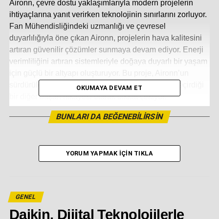
Aironn, çevre dostu yaklaşımlarıyla modern projelerin
ihtiyaçlarına yanıt verirken teknolojinin sınırlarını zorluyor.
Fan Mühendisliğindeki uzmanlığı ve çevresel
duyarlılığıyla öne çıkan Aironn, projelerin hava kalitesini
artıran güvenilir çözümler sunmaya devam ediyor. Enerji
verimliliğini artıran sistemleriyle doğaya duyarlı bir yaşam
için güçlü bir altyapı oluşturuyor. Bu proje, Aironn’un
sürdürülebilirlik hedefleri doğrultusunda hayata geçirdiği
OKUMAYA DEVAM ET
bir diğer başarı hikayesi olarak dikkat çekiyor.
BUNLARI DA BEĞENEBILIRSIN
İLGİLİ KONULAR:
SONRAKI YAZI
YORUM YAPMAK İÇIN TIKLA
TOBB’dan RVM Systems Türkiye’ye “En Çevre
Dostu Kadın Girişimci Şirketi” ödülü
KAÇIRMAYIN
SAVUNMA SANAYİ İÇİN ÇOK YÖNLÜ ÇÖZÜM:
GENEL
FLOKSER ANAFARTA
Daikin, Dijital Teknolojilerle