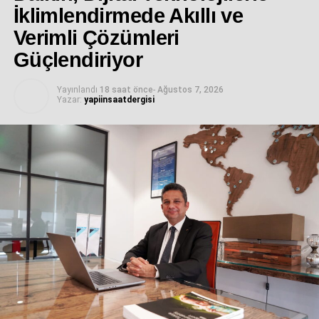
İklimlendirmede Akıllı ve
Verimli Çözümleri
Güçlendiriyor
Yayınlandı
18 saat önce
-
Ağustos 7, 2026
Yazar:
yapiinsaatdergisi