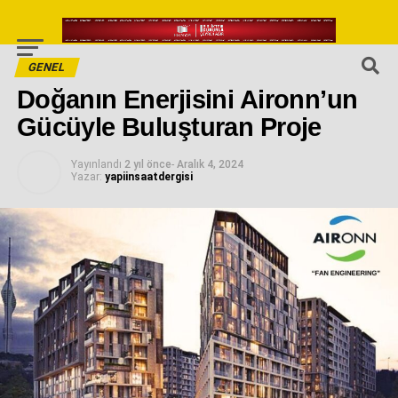
GENEL
Doğanın Enerjisini Aironn’un
Gücüyle Buluşturan Proje
Yayınlandı
2 yıl önce
-
Aralık 4, 2024
Yazar:
yapiinsaatdergisi