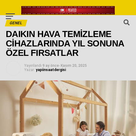
GENEL
DAIKIN HAVA TEMİZLEME
CİHAZLARINDA YIL SONUNA
ÖZEL FIRSATLAR
Yayınlandı
9 ay önce
-
Kasım 20, 2025
Yazar:
yapiinsaatdergisi