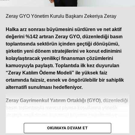
yılın ilk beş ayında çift haneli bir büyüme ivmesi yakaladı.
Yılın geri kalanında da bu sıcak hava dalgasının etkisiyle
pazarın yüzde 10 ila 12 oranında ek bir büyüme
Zeray GYO Yönetim Kurulu Başkanı Zekeriya Zeray
göstermesini öngörüyoruz. Sektördeki öncü
Halka arz sonrası büyümesini sürdüren ve net aktif
konumumuzun getirdiği sorumlulukla; klasik sezonluk
değerini %142 artıran Zeray GYO, düzenlediği basın
stok yaklaşımının ötesine geçen çevik üretim modelimiz,
toplantısında sektörün içinden geçtiği dönüşümü,
güçlü tedarik zincirimiz ve geniş servis ağımızla, artan bu
şirketin yeni dönem stratejilerini ve konut edinimini
talebe en hızlı ve güvenilir şekilde yanıt vermeye devam
kolaylaştıracak yenilikçi finansman çözümlerini
ediyoruz.
kamuoyuyla paylaştı. Toplantıda ilk kez duyurulan
“Zeray Katılım Ödeme Modeli” ile yüksek faiz
Dijitalleşme iklimlendirme sistemlerinde
ortamında faizsiz, esnek ve öngörülebilir bir sahiplik
rekabet koşullarınızı nasıl değiştirdi? Veri
alternatifi sunulması hedefleniyor.
yönetimi ve gerçek zamanlı analiz, karar alma
süreçlerinizde nasıl bir rol oynuyor?
Zeray Gayrimenkul Yatırım Ortaklığı (GYO),
düzenlediği
Dijitalleşme, iklimlendirme sektöründe rekabeti yalnızca
basın toplantısıyla mevcut piyasa koşullarına yönelik
donanım üreten bir yapıdan çıkarıp; yazılım, veri analitiği
stratejik analizlerini, kurumsal büyüme hedeflerini ve
ve akıllı otomasyon çözümleri sunan bütünsel bir boyuta
sektöre liderlik edecek yeni finansal çözümlerini paylaştı.
OKUMAYA DEVAM ET
taşıdı. Artık müşterilerimiz sadece bir mekanı ısıtıp
Zeray GYO Yönetim Kurulu Başkanı Zekeriya Zeray ev