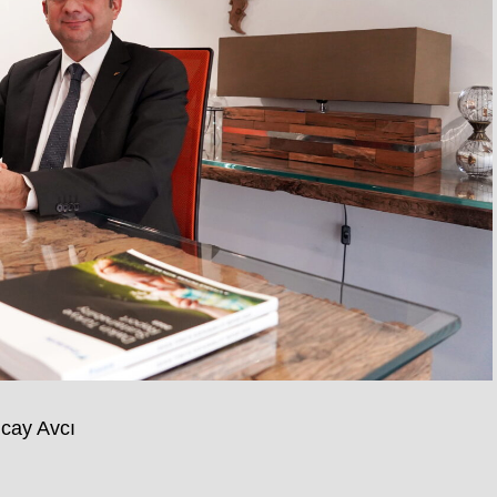
lcay Avcı