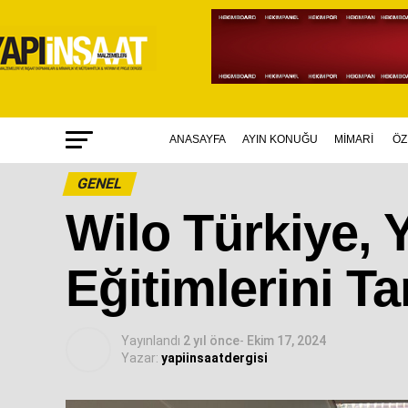
ANASAYFA
AYIN KONUĞU
MİMARİ
ÖZ
GENEL
Wilo Türkiye, 
Eğitimlerini 
Yayınlandı
2 yıl önce
-
Ekim 17, 2024
Yazar:
yapiinsaatdergisi