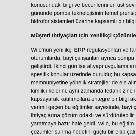
konusundaki bilgi ve becerilerini en üst sevi
gününde pompa teknolojisinin temel prensip
hidrofor sistemleri üzerine kapsamlı bir bilgi
Müşteri İhtiyaçları İçin Yenilikçi Çözümle
Wilo’nun yenilikçi ERP regülasyonları ve fa
oturumlarda, bayi çalışanları ayrıca pompa ka
geliştirdi. İkinci gün ise altyapı uygulamalar
spesifik konular üzerinde duruldu; bu kaps
memnuniyetine yönelik stratejiler de ele alı
kimlik ilkelerini, aynı zamanda tedarik zinci
kapsayarak katılımcılara entegre bir bilgi a
verimli geçen bu eğitimler sayesinde, bayi ça
ihtiyaçlarına çözüm odaklı ve sürdürülebilir
yaratmaya hazır hale geldi. Wilo, bu eğitim p
çözümler sunma hedefini güçlü bir ekip çalı