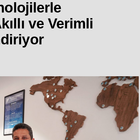
nolojilerle
ıllı ve Verimli
diriyor