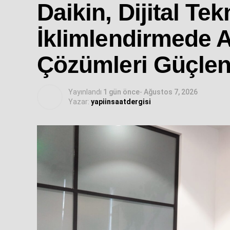
Daikin, Dijital Tek
İklimlendirmede Ak
Çözümleri Güçlen
Yayınlandı
1 gün önce
-
Ağustos 7, 2026
Yazar:
yapiinsaatdergisi