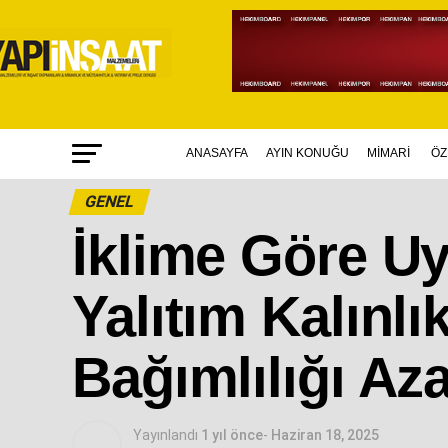
ANASAYFA
AYIN KONUĞU
MİMARİ
ÖZ
GENEL
İklime Göre U
Yalıtım Kalınlı
Bağımlılığı Aza
Yayınlandı
1 yıl önce
-
Haziran 18, 2025