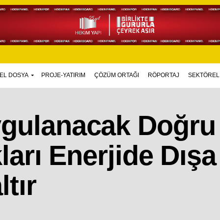
EL DOSYA
PROJE-YATIRIM
ÇÖZÜM ORTAĞI
RÖPORTAJ
SEKTÖREL
ygulanacak Doğru 
kları Enerjide Dışa
ltır