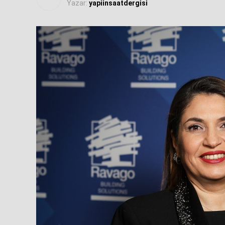
Yazar:
yapiinsaatdergisi