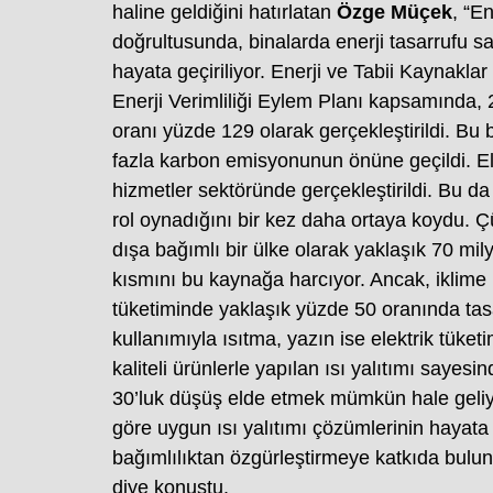
haline geldiğini hatırlatan
Özge Müçek
, “En
doğrultusunda, binalarda enerji tasarrufu sa
hayata geçiriliyor. Enerji ve Tabii Kaynaklar
Enerji Verimliliği Eylem Planı kapsamında, 
oranı yüzde 129 olarak gerçekleştirildi. Bu
fazla karbon emisyonunun önüne geçildi. El
hizmetler sektöründe gerçekleştirildi. Bu da 
rol oynadığını bir kez daha ortaya koydu.
dışa bağımlı bir ülke olarak yaklaşık 70 milya
kısmını bu kaynağa harcıyor. Ancak, iklime uy
tüketiminde yaklaşık yüzde 50 oranında tasa
kullanımıyla ısıtma, yazın ise elektrik tüke
kaliteli ürünlerle yapılan ısı yalıtımı sayesi
30’luk düşüş elde etmek mümkün hale geliyor
göre uygun ısı yalıtımı çözümlerinin hayata 
bağımlılıktan özgürleştirmeye katkıda bulun
diye konuştu.