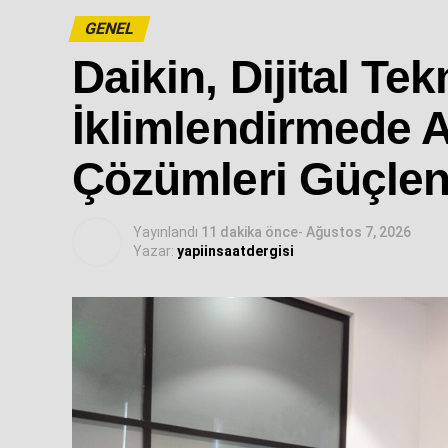
GENEL
Daikin, Dijital Tek
İklimlendirmede Ak
Çözümleri Güçlen
Yayınlandı
11 dakika önce
-
Ağustos 7, 2026
Yazar:
yapiinsaatdergisi