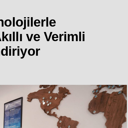
nolojilerle
ıllı ve Verimli
diriyor