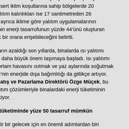
sert iklim koşullarına sahip bölgelerde 20
lıtım kalınlıkları ise 17 santimetreden 26
ayrıca iklime göre yalıtım uygulamalarının
’nin enerji tasarrufunun yüzde 44’ünü oluşturan
ir orana erişebileceğini belirtti.
arın azaldığı son yıllarda, binalarda ısı yalıtımı
daha büyük önem taşımaya başladı. Isı yalıtımı
 ortam havasını ısıtmak ve yaz aylarında soğutmak
nin enerjide dışa bağımlılığı da gittikçe artıyor.
atış ve Pazarlama Direktörü Özge Müçek
, bu
ıtım çözümleriyle binalardaki enerji tüketiminin
ekiyor.
i tüketiminde yüze 50 tasarruf mümkün
ir bir gelecek için en önemli adımlardan biri