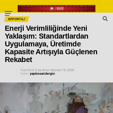
RÖPORTAJ
Enerji Verimliliğinde Yeni
Yaklaşım: Standartlardan
Uygulamaya, Üretimde
Kapasite Artışıyla Güçlenen
Rekabet
Yayınlandı
2 ay önce
-
Haziran 19, 2026
Yazar:
yapiinsaatdergisi