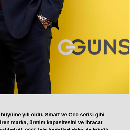
r büyüme yılı oldu. Smart ve Geo serisi gibi
iren marka, üretim kapasitesini ve ihracat