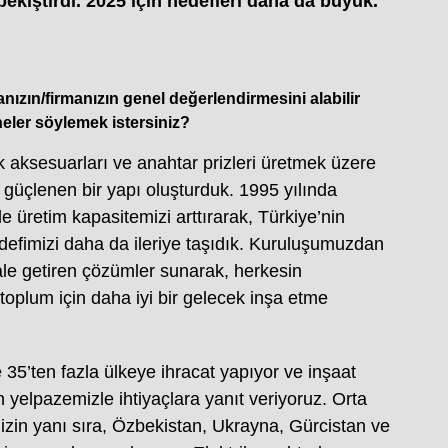
kiştirdi. 2025 için hedefleri daha da büyük.
nızın/firmanızın genel değerlendirmesini alabilir
neler söylemek istersiniz?
k aksesuarları ve anahtar prizleri üretmek üzere
 güçlenen bir yapı oluşturduk. 1995 yılında
üretim kapasitemizi arttırarak, Türkiye’nin
defimizi daha da ileriye taşıdık. Kuruluşumuzdan
le getiren çözümler sunarak, herkesin
e toplum için daha iyi bir gelecek inşa etme
35’ten fazla ülkeye ihracat yapıyor ve inşaat
 yelpazemizle ihtiyaçlara yanıt veriyoruz. Orta
izin yanı sıra, Özbekistan, Ukrayna, Gürcistan ve