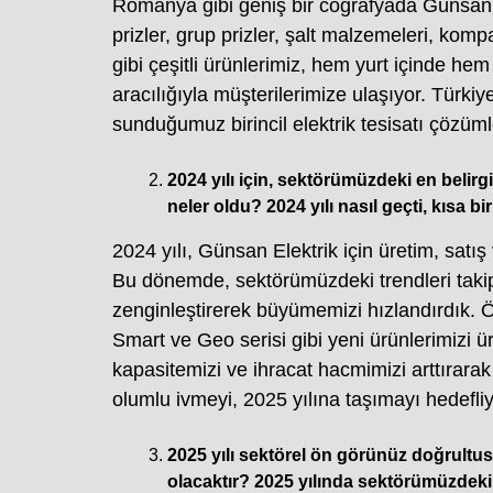
Romanya gibi geniş bir coğrafyada Günsan i
prizler, grup prizler, şalt malzemeleri, kompa
gibi çeşitli ürünlerimiz, hem yurt içinde hem
aracılığıyla müşterilerimize ulaşıyor. Türki
sunduğumuz birincil elektrik tesisatı çözüml
2024 yılı için, sektörümüzdeki en belirg
neler oldu? 2024 yılı nasıl geçti, kısa bi
2024 yılı, Günsan Elektrik için üretim, satış 
Bu dönemde, sektörümüzdeki trendleri takip
zenginleştirerek büyümemizi hızlandırdık. Öz
Smart ve Geo serisi gibi yeni ürünlerimizi 
kapasitemizi ve ihracat hacmimizi arttırarak 
olumlu ivmeyi, 2025 yılına taşımayı hedefli
2025 yılı sektörel ön görünüz doğrultusu
olacaktır? 2025 yılında sektörümüzdeki