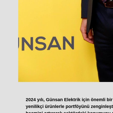
2024 yılı, Günsan Elektrik için önemli bi
yenilikçi ürünlerle portföyünü zenginleşt