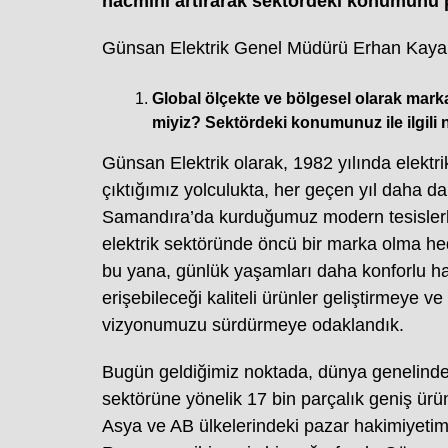
hacmini artırarak sektördeki konumunu pe
Günsan Elektrik Genel Müdürü Erhan Kaya
Global ölçekte ve bölgesel olarak marka
miyiz? Sektördeki konumunuz ile ilgili 
Günsan Elektrik olarak, 1982 yılında elektri
çıktığımız yolculukta, her geçen yıl daha da
Samandıra’da kurduğumuz modern tesislerle 
elektrik sektöründe öncü bir marka olma he
bu yana, günlük yaşamları daha konforlu ha
erişebileceği kaliteli ürünler geliştirmeye v
vizyonumuzu sürdürmeye odaklandık.
Bugün geldiğimiz noktada, dünya genelinde 
sektörüne yönelik 17 bin parçalık geniş ürün
Asya ve AB ülkelerindeki pazar hakimiyetim