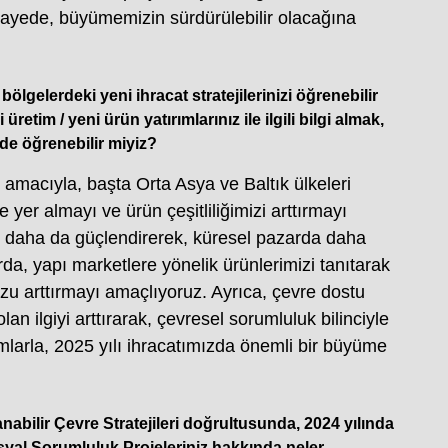
u sayede, büyümemizin sürdürülebilir olacağına
 bölgelerdeki yeni ihracat stratejilerinizi öğrenebilir
etim / yeni ürün yatırımlarınız ile ilgili bilgi almak,
i de öğrenebilir miyiz?
 amacıyla, başta Orta Asya ve Baltık ülkeleri
e yer almayı ve ürün çeşitliliğimizi arttırmayı
mizi daha da güçlendirerek, küresel pazarda daha
da, yapı marketlere yönelik ürünlerimizi tanıtarak
uzu arttırmayı amaçlıyoruz. Ayrıca, çevre dostu
an ilgiyi arttırarak, çevresel sorumluluk bilinciyle
arla, 2025 yılı ihracatımızda önemli bir büyüme
anabilir Çevre Stratejileri doğrultusunda, 2024 yılında
osyal Sorumluluk Projeleriniz hakkında neler