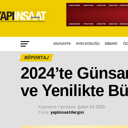
ANASAYFA
AYIN KONUĞU
MİMARİ
ÖZ
RÖPORTAJ
2024’te Günsan
ve Yenilikte B
Yayınlandı
1 yıl önce
-
Şubat 24, 2025
Yazar:
yapiinsaatdergisi