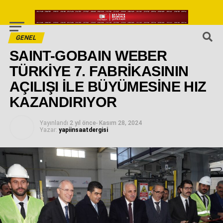
GENEL
SAINT-GOBAIN WEBER
TÜRKİYE 7. FABRİKASININ
AÇILIŞI İLE BÜYÜMESİNE HIZ
KAZANDIRIYOR
Yayınlandı
2 yıl önce
-
Kasım 28, 2024
Yazar:
yapiinsaatdergisi