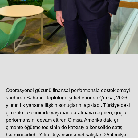
Takashi Fukui: En zorlu projelerde güvenilir iş ortağı
olmaya devam edeceğiz.
Basın lansmanına özel olarak Türkiye’ye gelen
Tadano
Executive Officer’ı Takashi Fukui
, “Marubeni Dağıtım ve
Servis gibi güçlü ve deneyimli bir iş ortağıyla Türkiye
pazarına yeniden dönmek bizim için bilinçli ve stratejik bir
karar. 1948 yılından bu yana vinç sektöründe faaliyet
gösteriyoruz. Arazi tipi vinçlerden kamyon üstü ve paletli
vinçlere uzanan ürün gamımız, mühendislik gücümüzün
bir göstergesi. Türkiye, hem kendi potansiyeli hem de
Operasyonel gücünü finansal performansla desteklemeyi
çevre ülkelere açılan stratejik konumuyla Tadano için çok
sürdüren Sabancı Topluluğu şirketlerinden Çimsa, 2026
önemli bir pazar. Marubeni Dağıtım ve Servis’in gücü, bu
yılının ilk yarısına ilişkin sonuçlarını açıkladı. Türkiye’deki
vizyonu Türkiye genelinde hayata geçirmemize katkı
çimento tüketiminde yaşanan daralmaya rağmen, güçlü
sağlayacak; en zorlu projelerde güvenilir iş ortağı olmaya
performansını devam ettiren Çimsa, Amerika’daki gri
devam edeceğiz” dedi.
çimento öğütme tesisinin de katkısıyla konsolide satış
hacmini artırdı. Yılın ilk yarısında net satışları 25,4 milyar