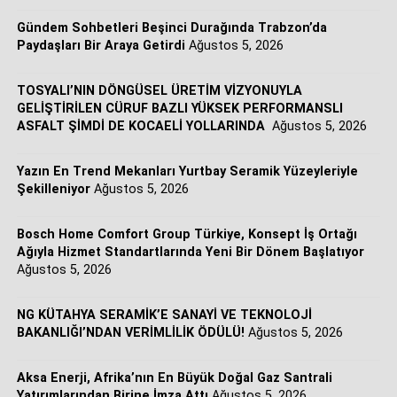
doğru şekilde yanıt verebilmek için HVAC (Isıtma,
Havalandırma ve İklimlendirme) çözüm portföyümüzü
Gündem Sohbetleri Beşinci Durağında Trabzon’da
sürekli genişletiyoruz. REHAU Yerden Isıtma Sistemleri
Paydaşları Bir Araya Getirdi
Ağustos 5, 2026
ile imzaladığımız bu stratejik iş birliği sayesinde,
konutlardan ticari yapılara kadar tüm uygulama
TOSYALI’NIN DÖNGÜSEL ÜRETİM VİZYONUYLA
alanlarında ‘tek çatı altında bütüncül ve entegre sistem
GELİŞTİRİLEN CÜRUF BAZLI YÜKSEK PERFORMANSLI
ASFALT ŞİMDİ DE KOCAELİ YOLLARINDA
Ağustos 5, 2026
çözümleri’ sunma iddiamızı pekiştiriyoruz. Müşterilerimiz
artık üstün mühendislik standartlarına sahip yerden ısıtma
sistemlerine, iklimlendirme ihtiyaçlarının tamamını
Yazın En Trend Mekanları Yurtbay Seramik Yüzeyleriyle
Şekilleniyor
Ağustos 5, 2026
karşılayan tek bir güvenilir iş ortağı üzerinden, yüksek
kalite standartlarında ulaşabilecekler.”
Bosch Home Comfort Group Türkiye, Konsept İş Ortağı
Ağıyla Hizmet Standartlarında Yeni Bir Dönem Başlatıyor
Ağustos 5, 2026
Tek çatı altında bütüncül ve entegre sistem çözümleri
NG KÜTAHYA SERAMİK’E SANAYİ VE TEKNOLOJİ
Sürdürülebilir ve yüksek verimli iklimlendirme çözümlerini
BAKANLIĞI’NDAN VERİMLİLİK ÖDÜLÜ!
Ağustos 5, 2026
genişletmeyi hedefleyen Bosch Home Comfort Group,
REHAU Yerden Isıtma Sistemleri ile gerçekleştirdiği bu
Aksa Enerji, Afrika’nın En Büyük Doğal Gaz Santrali
stratejik ortaklıkla HVAC (Isıtma, Havalandırma ve
Yatırımlarından Birine İmza Attı
Ağustos 5, 2026