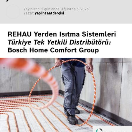
Yayınlandı
2 gün önce
-
Ağustos 5, 2026
Yazar:
yapiinsaatdergisi