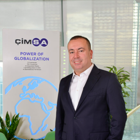
Tadano, Türkiye’deki iş ortaklarına sadece ürün değil,
uçtan uca çözümler sunacak.
Yusuke Yamada: Birlikte daha yüksek hedeflere
ulaşacağız.
Basın lansmanında konuşma yapan
Marubeni Dağıtım
ve Servis Yönetim Kurulu Başkanı Yusuke Yamada
,
“Tadano ile sadece bir distribütörlük anlaşmasına imza
atmıyor, iki köklü Japon markasının Türkiye’deki stratejik
buluşmasını gerçekleştiriyoruz. Şirketimizin dünya
geneline yayılan güven anlayışını, her yeni
distribütörlüğümüzle, Türkiye pazarında güçlendirmeye
devam ediyoruz. Türkiye, dinamik yapısı ve büyük ölçekli
projeleriyle her zaman öncelikli pazarlarımızdan biri oldu,
olmaya da devam ediyor. Bu yolculukta bize duyulan
güven için teşekkür ediyor, birlikte daha yüksek hedeflere
ulaşacağımıza inanıyoruz” dedi.