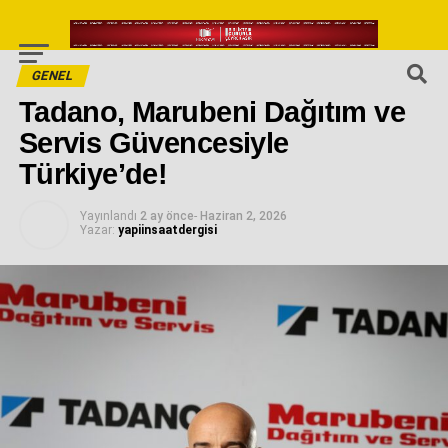
GENEL
Tadano, Marubeni Dağıtım ve
Servis Güvencesiyle
Türkiye’de!
Yayınlandı
2 ay önce
-
Haziran 2, 2026
Yazar:
yapiinsaatdergisi