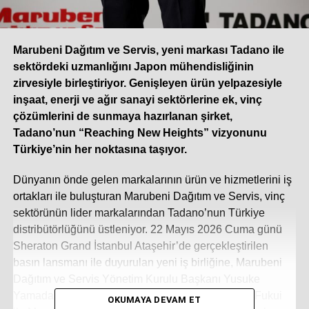
Marubeni Dağıtım ve Servis, yeni markası Tadano ile
sektördeki uzmanlığını Japon mühendisliğinin
zirvesiyle birleştiriyor. Genişleyen ürün yelpazesiyle
inşaat, enerji ve ağır sanayi sektörlerine ek, vinç
çözümlerini de sunmaya hazırlanan şirket,
Tadano’nun “Reaching New Heights” vizyonunu
Türkiye’nin her noktasına taşıyor.
Dünyanın önde gelen markalarının ürün ve hizmetlerini iş
ortakları ile buluşturan Marubeni Dağıtım ve Servis, vinç
sektörünün lider markalarından Tadano’nun Türkiye
distribütörlüğünü üstleniyor. 22 Mayıs 2026 Cuma günü
Sheraton Grand İstanbul Ataşehir’de gerçekleştirilen
basın lansmanı ile duyurulan yeni iş birliğine, Marubeni
Dağıtım ve Servis Yönetim Kurulu Başkanı Yusuke
Yamada, Tadano LTD Executive Officer’ı Takashi Fukui
OKUMAYA DEVAM ET