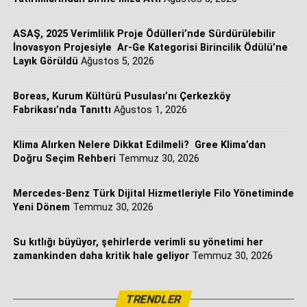
İklimlendirme) ürün portföyünü daha da güçlendiriyor.
Yapılan anlaşma doğrultusunda şirket konutlardan ticari
ASAŞ, 2025 Verimlilik Proje Ödülleri’nde Sürdürülebilir
yapılara kadar farklı uygulama alanlarında müşterilerine
İnovasyon Projesiyle Ar-Ge Kategorisi Birincilik Ödülü’ne
Layık Görüldü
Ağustos 5, 2026
tek çatı altında daha kapsamlı, entegre ve bütüncül sistem
çözümleri sunmaya hazırlanıyor.
Boreas, Kurum Kültürü Pusulası’nı Çerkezköy
Fabrikası’nda Tanıttı
Ağustos 1, 2026
Klima Alırken Nelere Dikkat Edilmeli? Gree Klima’dan
Doğru Seçim Rehberi
Temmuz 30, 2026
Mercedes-Benz Türk Dijital Hizmetleriyle Filo Yönetiminde
Yeni Dönem
Temmuz 30, 2026
Su kıtlığı büyüyor, şehirlerde verimli su yönetimi her
zamankinden daha kritik hale geliyor
Temmuz 30, 2026
TRENDLER