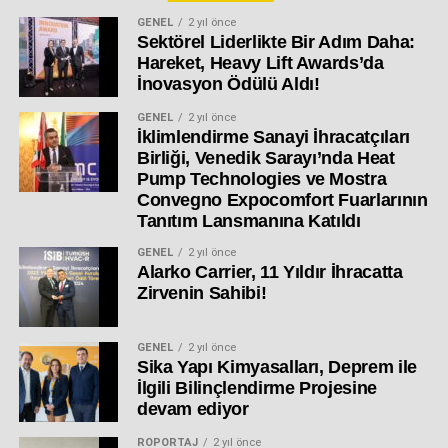
GENEL
2 yıl önce
Sektörel Liderlikte Bir Adım Daha:
Hareket, Heavy Lift Awards’da
İnovasyon Ödülü Aldı!
GENEL
2 yıl önce
İklimlendirme Sanayi İhracatçıları
Birliği, Venedik Sarayı’nda Heat
Pump Technologies ve Mostra
Convegno Expocomfort Fuarlarının
Tanıtım Lansmanına Katıldı
GENEL
2 yıl önce
Alarko Carrier, 11 Yıldır İhracatta
Zirvenin Sahibi!
GENEL
2 yıl önce
Sika Yapı Kimyasalları, Deprem ile
İlgili Bilinçlendirme Projesine
devam ediyor
RÖPORTAJ
2 yıl önce