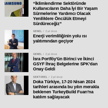
“İklimlendirme Sektöründe
Kullanıcıların Daha İyi Bir Yaşam
Sürmelerine Yardımcı Olacak
Yeniliklere Öncülük Etmeyi
Sürdüreceğiz”
GENEL
2 yıl önce
Enerji verimliliğinin yolu ısı
yalıtımından geçiyor
GENEL
2 yıl önce
İsra Portföy’ün Birinci ve İkinci
GSYF İhraç Belgelerine SPK’dan
Onay Geldi
SEKTÖREL
2 yıl önce
Doka Türkiye, 17-20 Nisan 2024
tarihleri arasında bu yılın merakla
beklenen TurkeyBuild Fuarı’na
katılım sağlayacak