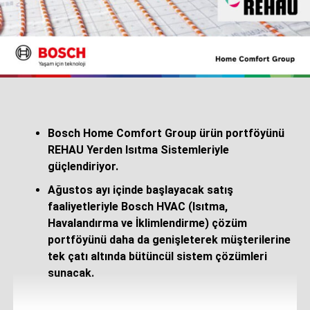
Altı Haftalık Eğitimle Mesleğe İlk Adım
Program kapsamında kursiyerler, iş sağlığı ve güvenliği,
teknik kaynak uygulamaları, mentörlük ve kişisel gelişim
alanlarında altı hafta boyunca teorik ve uygulamalı eğitim
alıyor. Eğitimi başarıyla tamamlayan kursiyerler Millî
Eğitim Bakanlığı (MEB) onaylı Kurs Bitirme Belgesi
Bosch Home Comfort Group ürün portföyünü
almaya hak kazanırken, Manisa Ticaret ve Sanayi
REHAU Yerden Isıtma Sistemleriyle
Odası’nın desteğiyle Mesleki Yeterlilik Belgesi (MYK)
güçlendiriyor.
süreçlerinden de yararlanarak ulusal ve uluslararası
Ağustos ayı içinde başlayacak satış
projelerde görev alabilecek mesleki yeterliliğe sahip
faaliyetleriyle Bosch HVAC (Isıtma,
oluyor.
Havalandırma ve İklimlendirme) çözüm
Elginkan Vakfı’ndan Nitelikli İstihdama Katkı
portföyünü daha da genişleterek müşterilerine
tek çatı altında bütüncül sistem çözümleri
1994 yılından bu yana Mesleki ve Teknik Eğitim
sunacak.
Merkezleri aracılığıyla Türk sanayisinin ihtiyaç duyduğu
nitelikli insan kaynağının yetiştirilmesine katkı sağlayan