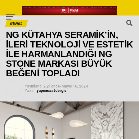
GENEL
NG KÜTAHYA SERAMİK’İN,
İLERİ TEKNOLOJİ VE ESTETİK
İLE HARMANLANDIĞI NG
STONE MARKASI BÜYÜK
BEĞENİ TOPLADI
Yayınlandı
2 yıl önce
-
Mayıs 16, 2024
Yazar:
yapiinsaatdergisi