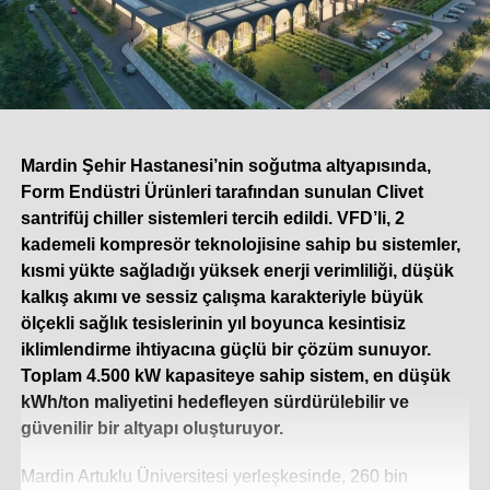
Mardin Şehir Hastanesi’nin soğutma altyapısında,
Form Endüstri Ürünleri tarafından sunulan Clivet
santrifüj chiller sistemleri tercih edildi. VFD’li, 2
kademeli kompresör teknolojisine sahip bu sistemler,
kısmi yükte sağladığı yüksek enerji verimliliği, düşük
kalkış akımı ve sessiz çalışma karakteriyle büyük
ölçekli sağlık tesislerinin yıl boyunca kesintisiz
iklimlendirme ihtiyacına güçlü bir çözüm sunuyor.
Toplam 4.500 kW kapasiteye sahip sistem, en düşük
kWh/ton maliyetini hedefleyen sürdürülebilir ve
güvenilir bir altyapı oluşturuyor.
Mardin Artuklu Üniversitesi yerleşkesinde, 260 bin