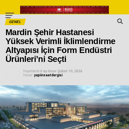
GENEL
Mardin Şehir Hastanesi
Yüksek Verimli İklimlendirme
Altyapısı İçin Form Endüstri
Ürünleri’ni Seçti
Yayınlandı
6 ay önce
-
Şubat 10, 2026
Yazar:
yapiinsaatdergisi