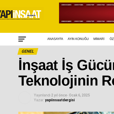
ANASAYFA
AYIN KONUĞU
MİMARİ
ÖZ
GENEL
İnşaat İş Gücü
Teknolojinin R
Yayınlandı
2 yıl önce
-
Ocak 6, 2025
Yazar:
yapiinsaatdergisi