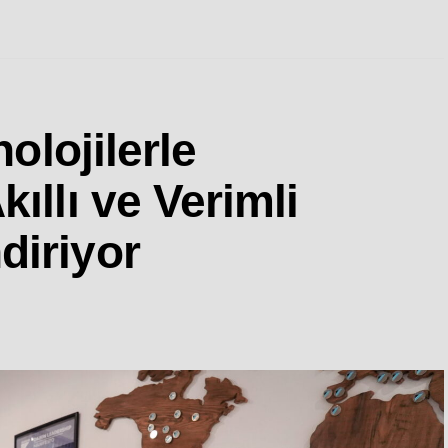
nolojilerle
ıllı ve Verimli
diriyor