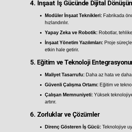
4.
İnşaat İş Gücünde Dijital Dönüşü
Modüler İnşaat Teknikleri:
Fabrikada önc
hızlandırılır.
Yapay Zeka ve Robotik:
Robotlar, tehlik
İnşaat Yönetim Yazılımları:
Proje süreçle
etkin hale getirir.
5.
Eğitim ve Teknoloji Entegrasyonu
Maliyet Tasarrufu:
Daha az hata ve daha hı
Güvenli Çalışma Ortamı:
Eğitim ve teknol
Çalışan Memnuniyeti:
Yüksek teknolojiye e
artırır.
6.
Zorluklar ve Çözümler
Direnç Gösteren İş Gücü:
Teknolojiye uyu