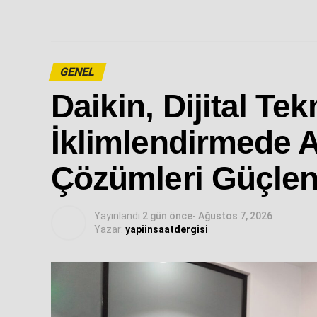
GENEL
Daikin, Dijital Tek
İklimlendirmede Ak
Çözümleri Güçlen
Yayınlandı
2 gün önce
-
Ağustos 7, 2026
Yazar:
yapiinsaatdergisi