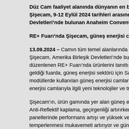
Düz Cam faaliyet alanında dünyanın en b
Şişecam, 9-12 Eylül 2024 tarihleri arasın
Devletleri’nde bulunan Anaheim Conven
RE+ Fuarı’nda Şişecam, güneş enerjisi cam
13.09.2024 –
Camın tüm temel alanlarında f
Şişecam, Amerika Birleşik Devletleri’nde 
düzenlenen RE+ Fuarı’nda ürünlerini tanıttı
geldiği fuarda, güneş enerjisi sektörü için S
modüllerde kullanılan güneş enerjisi camlar
enerjisi camlarıyla ilgili
yeni teknolojiler ve t
Şişecam’ın, ürün gamında yer alan güneş en
Anti-Reflektif kaplama, geçirgenliği artırırk
panellerinde performans artışı ve yüksek ver
temperlenmesi mukavemeti artırıyor ve güneş