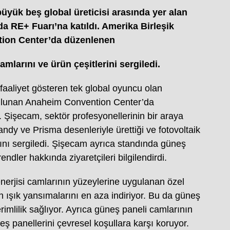
üyük beş global üreticisi arasında yer alan
da RE+ Fuarı’na katıldı. Amerika Birleşik
tion Center’da düzenlenen
larını ve ürün çeşitlerini sergiledi.
aaliyet gösteren tek global oyuncu olan
bulunan Anaheim Convention Center’da
. Şişecam, sektör profesyonellerinin bir araya
andy ve Prisma desenleriyle ürettiği ve fotovoltaik
ını sergiledi. Şişecam ayrıca standında güneş
rendler hakkında ziyaretçileri bilgilendirdi.
erjisi camlarının yüzeylerine uygulanan özel
en ışık yansımalarını en aza indiriyor. Bu da güneş
imlilik sağlıyor. Ayrıca güneş paneli camlarının
 panellerini çevresel koşullara karşı koruyor.