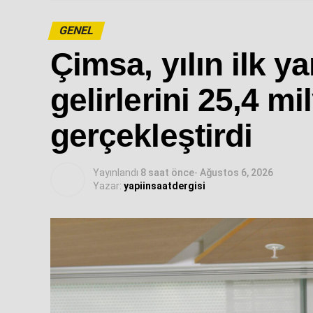
GENEL
Çimsa, yılın ilk ya
gelirlerini 25,4 mi
gerçekleştirdi
Yayınlandı
8 saat önce
-
Ağustos 6, 2026
Yazar:
yapiinsaatdergisi