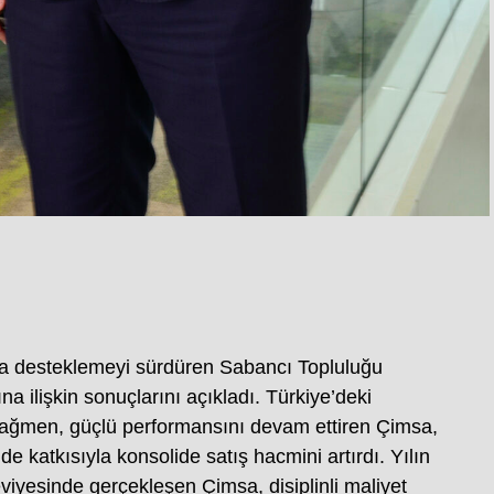
a desteklemeyi sürdüren Sabancı Topluluğu
ına ilişkin sonuçlarını açıkladı. Türkiye’deki
ağmen, güçlü performansını devam ettiren Çimsa,
e katkısıyla konsolide satış hacmini artırdı. Yılın
seviyesinde gerçekleşen Çimsa, disiplinli maliyet