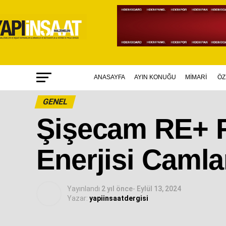
ANASAYFA
AYIN KONUĞU
MİMARİ
ÖZ
GENEL
Şişecam RE+ F
Enerjisi Camlar
Yayınlandı
2 yıl önce
-
Eylül 13, 2024
Yazar:
yapiinsaatdergisi