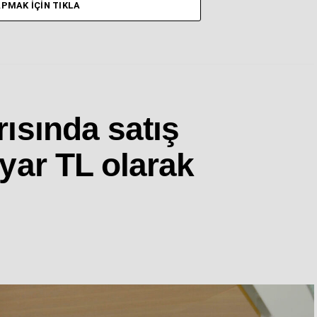
PMAK İÇIN TIKLA
rısında satış
lyar TL olarak