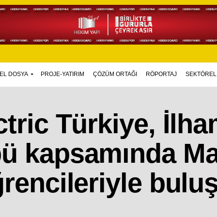
EL DOSYA
PROJE-YATIRIM
ÇÖZÜM ORTAĞI
RÖPORTAJ
SEKTÖREL
ctric Türkiye, İlh
bü kapsamında Ma
ğrencileriyle bulu