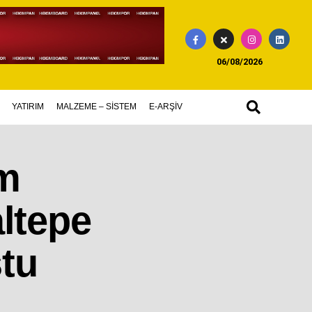
06/08/2026
YATIRIM
MALZEME – SİSTEM
E-ARŞİV
am
ltepe
ştu