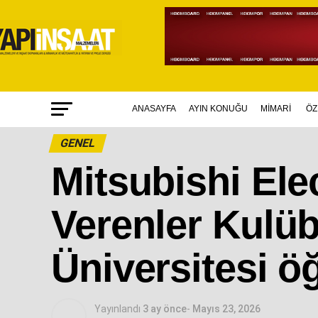
ANASAYFA
AYIN KONUĞU
MİMARİ
ÖZ
GENEL
Mitsubishi Ele
Verenler Kulü
Üniversitesi ö
Yayınlandı
3 ay önce
-
Mayıs 23, 2026