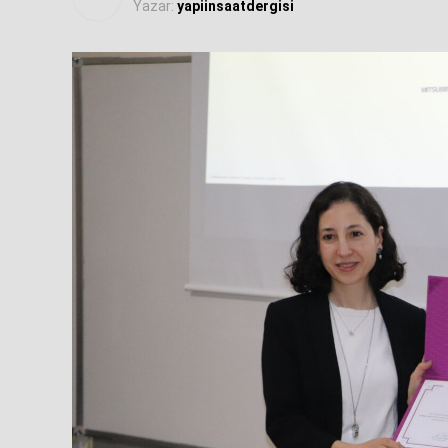
Yazar:
yapiinsaatdergisi