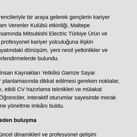
rencileriyle bir araya gelerek gençlerin kariyer
am Verenler Kulübü etkinliği, Maltepe
kapsamında Mitsubishi Electric Türkiye Ürün ve
rofesyonel kariyer yolculuğuna ilişkin
ayatındaki dönüşüm, yeni nesil yetkinlikler ve
rlendirmelerde bulundu.
e İnsan Kaynakları Yetkilisi Gamze Sayar
r planlamasında dikkat edilmesi gereken noktalar,
, etkili CV hazırlama teknikleri ve mülakat
. Öğrenciler, interaktif oturumlar sayesinde merak
erine yöneltme imkânı buldu.
k eden buluşma
güncel dinamikleri ve profesyonel gelişim