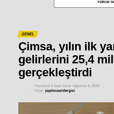
YORUM YA
GENEL
Çimsa, yılın ilk ya
gelirlerini 25,4 mi
gerçekleştirdi
Yayınlandı
2 saat önce
-
Ağustos 6, 2026
Yazar:
yapiinsaatdergisi