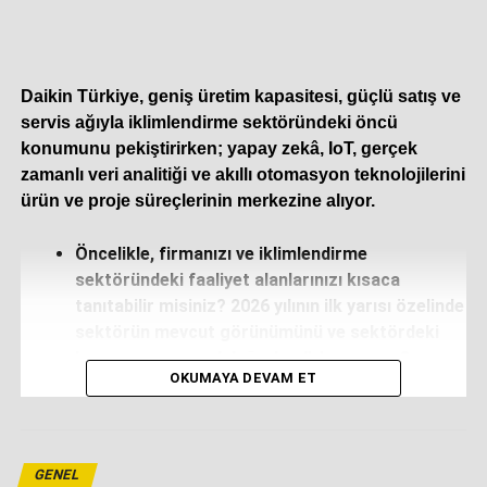
Daikin Türkiye, geniş üretim kapasitesi, güçlü satış ve
servis ağıyla iklimlendirme sektöründeki öncü
konumunu pekiştirirken; yapay zekâ, IoT, gerçek
zamanlı veri analitiği ve akıllı otomasyon teknolojilerini
ürün ve proje süreçlerinin merkezine alıyor.
Öncelikle, firmanızı ve iklimlendirme
sektöründeki faaliyet alanlarınızı kısaca
tanıtabilir misiniz? 2026 yılının ilk yarısı özelinde
sektörün mevcut görünümünü ve sektördeki
konumunuzu nasıl değerlendiriyorsunuz?
OKUMAYA DEVAM ET
Daikin olarak yüz yılı aşkın süredir iklimlendirme
sektörünün öncü markasıyız. Temmuz 2011’de Airfel’i
satın alarak Türkiye iklimlendirme sektörünün iddialı bir
GENEL
yatırımcısı olduk. Bugün Sakarya Hendek’te 163 bin