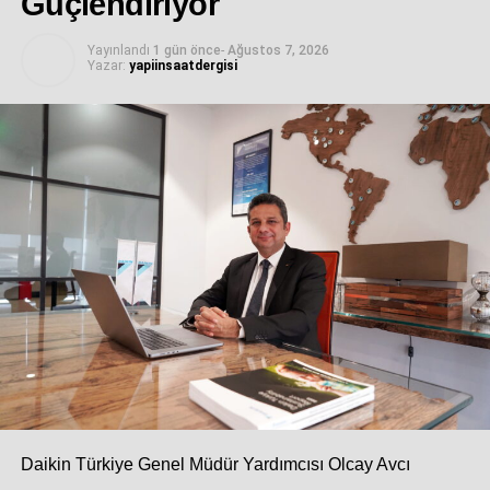
Güçlendiriyor
yapılmasına imkan tanıyan tesis, birden fazla istasyonda
yapılan işlemlerin tek bir istasyonda gerçekleştirilmesini
Yayınlandı
1 gün önce
-
Ağustos 7, 2026
Yazar:
yapiinsaatdergisi
sağlayarak alan ve zaman tasarrufu da sağlayacak.
İLGİLİ KONULAR:
SONRAKI YAZI
Aironn’un Yüksek Verimli Tünel Fanları Mojet
Teknolojisi ile Birleşiyor
KAÇIRMAYIN
Form Freva, ilk üretimini gerçekleştirdi
Daikin Türkiye Genel Müdür Yardımcısı Olcay Avcı