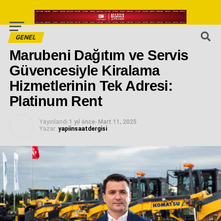
GENEL
Marubeni Dağıtım ve Servis
Güvencesiyle Kiralama
Hizmetlerinin Tek Adresi:
Platinum Rent
Yayınlandı
1 yıl önce
-
Mart 11, 2025
Yazar:
yapiinsaatdergisi