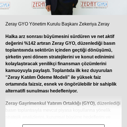
Türkiye split klima pazarı, yükselen talebin de etkisiyle bu
yılın ilk beş ayında çift haneli bir büyüme ivmesi yakaladı.
Yılın geri kalanında da bu sıcak hava dalgasının etkisiyle
pazarın yüzde 10 ila 12 oranında ek bir büyüme
Zeray GYO Yönetim Kurulu Başkanı Zekeriya Zeray
göstermesini öngörüyoruz. Sektördeki öncü
Halka arz sonrası büyümesini sürdüren ve net aktif
konumumuzun getirdiği sorumlulukla; klasik sezonluk
değerini %142 artıran Zeray GYO, düzenlediği basın
stok yaklaşımının ötesine geçen çevik üretim modelimiz,
toplantısında sektörün içinden geçtiği dönüşümü,
güçlü tedarik zincirimiz ve geniş servis ağımızla, artan bu
şirketin yeni dönem stratejilerini ve konut edinimini
talebe en hızlı ve güvenilir şekilde yanıt vermeye devam
kolaylaştıracak yenilikçi finansman çözümlerini
ediyoruz.
kamuoyuyla paylaştı. Toplantıda ilk kez duyurulan
“Zeray Katılım Ödeme Modeli” ile yüksek faiz
Dijitalleşme iklimlendirme sistemlerinde
ortamında faizsiz, esnek ve öngörülebilir bir sahiplik
rekabet koşullarınızı nasıl değiştirdi? Veri
alternatifi sunulması hedefleniyor.
yönetimi ve gerçek zamanlı analiz, karar alma
süreçlerinizde nasıl bir rol oynuyor?
Zeray Gayrimenkul Yatırım Ortaklığı (GYO),
düzenlediği
Dijitalleşme, iklimlendirme sektöründe rekabeti yalnızca
basın toplantısıyla mevcut piyasa koşullarına yönelik
donanım üreten bir yapıdan çıkarıp; yazılım, veri analitiği
stratejik analizlerini, kurumsal büyüme hedeflerini ve
ve akıllı otomasyon çözümleri sunan bütünsel bir boyuta
sektöre liderlik edecek yeni finansal çözümlerini paylaştı.