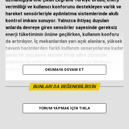
verimliliği ve kullanıcı konforunu destekleyen varlık ve
hareket sensörleriyle aydınlatma sistemlerinde akıllı
kontrol imkanı sunuyor. Yalnızca ihtiyaç duyulan
anlarda devreye giren sensörler sayesinde gereksiz
enerji tüketiminin önüne geçilirken, kullanım konforu
da artırılıyor. İç mekanlardan yarı açık alanlara, yüksek
tavanlı hacimlerden farklı kullanım senaryolarına kadar
geniş bir uygulama alanına hitap eden çözümler,
mekanlarda verimli ve kullanıcı dostu bir deneyim
sağlıyor.
OKUMAYA DEVAM ET
Enerji verimliliği ve sürdürülebilirlik, günümüz modern yapı
BUNLARI DA BEĞENEBILIRSIN
tasarımında artık temel gereklilikler arasında yer alıyor.
Özellikle aydınlatma sistemleri, toplam enerji tüketiminde
önemli bir pay oluşturduğu için bu alanın akıllı çözümlerle
YORUM YAPMAK İÇIN TIKLA
yönetilmesi hem maliyetlerin kontrol altına alınmasını hem
de çevresel etkinin azaltılmasını mümkün kılıyor. Legrand
Türkiye Grubu tarafından sunulan varlık ve hareket