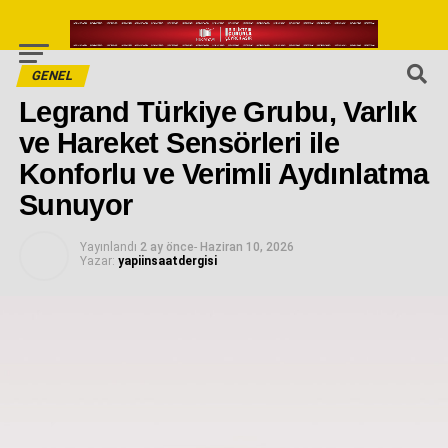
GENEL
Legrand Türkiye Grubu, Varlık
ve Hareket Sensörleri ile
Konforlu ve Verimli Aydınlatma
Sunuyor
Yayınlandı
2 ay önce
-
Haziran 10, 2026
Yazar:
yapiinsaatdergisi