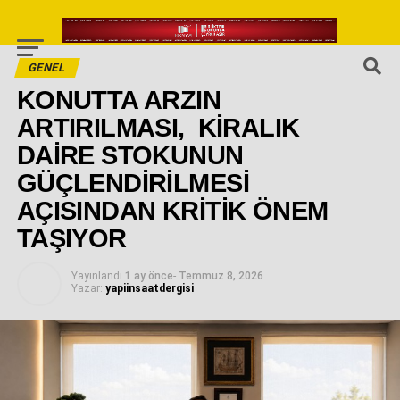
GENEL
KONUTTA ARZIN
ARTIRILMASI, KİRALIK
DAİRE STOKUNUN
GÜÇLENDİRİLMESİ
AÇISINDAN KRİTİK ÖNEM
TAŞIYOR
Yayınlandı
1 ay önce
-
Temmuz 8, 2026
Yazar:
yapiinsaatdergisi