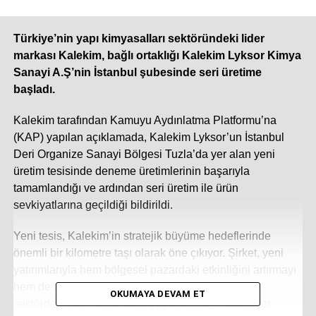
Türkiye’nin yapı kimyasalları sektöründeki lider
markası Kalekim, bağlı ortaklığı Kalekim Lyksor Kimya
Sanayi A.Ş’nin İstanbul şubesinde seri üretime
başladı.
Kalekim tarafından Kamuyu Aydınlatma Platformu’na
(KAP) yapılan açıklamada, Kalekim Lyksor’un İstanbul
Deri Organize Sanayi Bölgesi Tuzla’da yer alan yeni
üretim tesisinde deneme üretimlerinin başarıyla
tamamlandığı ve ardından seri üretim ile ürün
sevkiyatlarına geçildiği bildirildi.
Yeni tesis, Kalekim’in stratejik büyüme hedeflerinde
önemli bir kilometre taşı olarak öne çıkıyor. Şirket, yeni
yatırımlarıyla hem bölgesel pazardaki etkinliğini artırmayı
hem de müşterilerine yenilikçi çözümler sunarak
OKUMAYA DEVAM ET
sektördeki lider konumunu güçlendirmeyi hedefliyor.