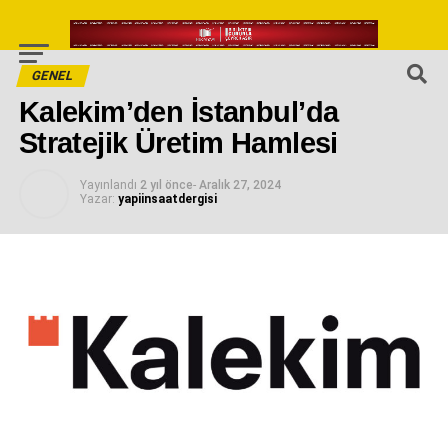
GENEL
Kalekim’den İstanbul’da
Stratejik Üretim Hamlesi
Yayınlandı
2 yıl önce
-
Aralık 27, 2024
Yazar:
yapiinsaatdergisi