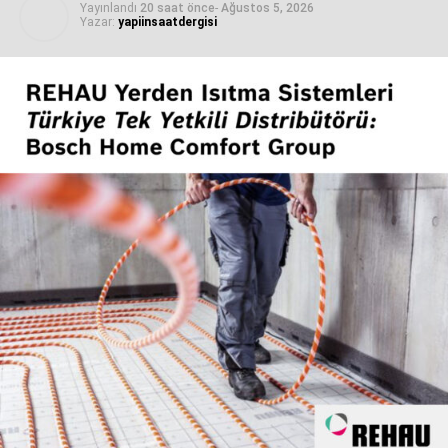
ediyor.
Yayınlandı
20 saat önce
-
Ağustos 5, 2026
Yazar:
yapiinsaatdergisi
İLGİLİ KONULAR:
SONRAKI YAZI
SAINT-GOBAIN, 360. YILDÖNÜMÜNÜ “360 YILlık
GENÇ” KAMPANYASIYLA KUTLUYOR
KAÇIRMAYIN
Legrand Türkiye Grubu, Kadın Dostu Markalar
2025 Farkındalık Ödülü’nü Kazandı