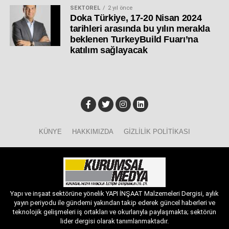
Sektörümüze ve insanımıza daima daha gelişmişini
SEKTÖREL
2 yıl önce
Doka Türkiye, 17-20 Nisan 2024
sunmayı, bu topraklara olan sorumluluğumuz olarak
tarihleri arasında bu yılın merakla
görüyoruz” dedi.
beklenen TurkeyBuild Fuarı’na
katılım sağlayacak
Çelik: “Trabzon’un Çehresini Yenilikçi Ürünlerimizle
Geleceğe Hazırlıyoruz”
Trabzon genelinde hayata geçirilen vizyoner projelere
Filli Boya teknolojisiyle eşlik ettiklerini belirten
Filli Boya
Bölge Müdürü Adem Çelik,
kentin çehresini değiştiren
yerel iş birliklerinin altını çizdi. Trabzon’un mimari
KÜNYE
HAKKIMIZDA
GIZLILIK POLITIKASI
kimliğini ve konforunu yukarılara taşımaktan gurur
duyduklarını ifade eden Çelik, “Trabzon Belediyesi’nin
şehrin estetiğini ve altyapısını modernize etmek amacıyla
yürüttüğü projelerin ana çözüm ortağı olmaktan büyük
mutluluk duyuyoruz. Kentin ana caddelerini yenileyen,
Yapı ve inşaat sektörüne yönelik YAPI İNŞAAT Malzemeleri Dergisi, aylık
eskiyen kaldırımları modernize ederek standardize eden
yayın periyodu ile gündemi yakından takip ederek güncel haberleri ve
yerel kalkınma projelerinde Filli Boya ürünleri tercih
teknolojik gelişmeleri iş ortakları ve okurlarıyla paylaşmakta; sektörün
lider dergisi olarak tanımlanmaktadır.
edildi. Belediyemizin yürüttüğü bu estetik ve modern