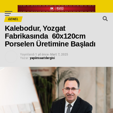
GENEL
Kalebodur, Yozgat
Fabrikasında 60x120cm
Porselen Üretimine Başladı
Yayınlandı
1 yıl önce
-
Mart 7, 2025
Yazar:
yapiinsaatdergisi