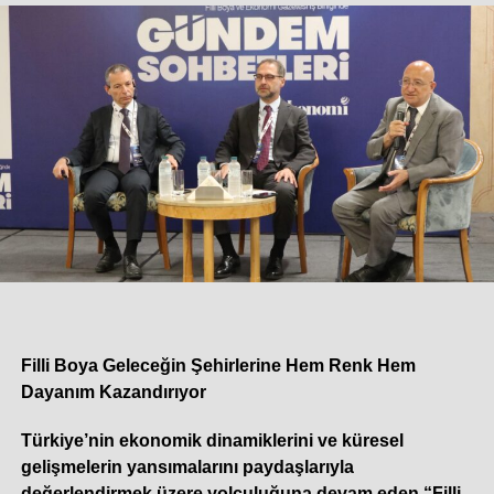
Filli Boya Geleceğin Şehirlerine Hem Renk Hem
Dayanım Kazandırıyor
Dört Mevsim Enerji Verimliliği ve Yaşam Konforu
Türkiye’nin ekonomik dinamiklerini ve küresel
Isı yalıtımı çoğu zaman yalnızca kış aylarında ısınma
gelişmelerin yansımalarını paydaşlarıyla
giderlerini azaltan bir uygulama olarak değerlendirilse de
değerlendirmek üzere yolculuğuna devam eden “Filli