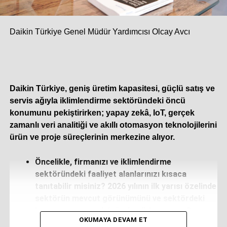
KAÇIRMAYIN
Çukurova Isı, Ajax Tribünlerinde
Daikin Türkiye Genel Müdür Yardımcısı Olcay Avcı
Daikin Türkiye, geniş üretim kapasitesi, güçlü satış ve
servis ağıyla iklimlendirme sektöründeki öncü
konumunu pekiştirirken; yapay zekâ, IoT, gerçek
zamanlı veri analitiği ve akıllı otomasyon teknolojilerini
ürün ve proje süreçlerinin merkezine alıyor.
Öncelikle, firmanızı ve iklimlendirme
sektöründeki faaliyet alanlarınızı kısaca
tanıtabilir misiniz? 2026 yılının ilk yarısı özelinde
sektörün mevcut görünümünü ve sektördeki
konumunuzu nasıl değerlendiriyorsunuz?
OKUMAYA DEVAM ET