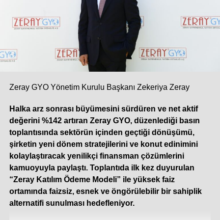
bakacak olursak, iklim değişikliğinin etkileriyle
sıcaklıkların mevsim normallerinin üzerine çıkması ve yaz
sezonunun erken başlaması pazardaki talebi önemli
ölçüde artırdı. 2025’te 3 milyon adet bandına yaklaşan
Türkiye split klima pazarı, yükselen talebin de etkisiyle bu
yılın ilk beş ayında çift haneli bir büyüme ivmesi yakaladı.
Yılın geri kalanında da bu sıcak hava dalgasının etkisiyle
pazarın yüzde 10 ila 12 oranında ek bir büyüme
Zeray GYO Yönetim Kurulu Başkanı Zekeriya Zeray
göstermesini öngörüyoruz. Sektördeki öncü
Halka arz sonrası büyümesini sürdüren ve net aktif
konumumuzun getirdiği sorumlulukla; klasik sezonluk
değerini %142 artıran Zeray GYO, düzenlediği basın
stok yaklaşımının ötesine geçen çevik üretim modelimiz,
toplantısında sektörün içinden geçtiği dönüşümü,
güçlü tedarik zincirimiz ve geniş servis ağımızla, artan bu
şirketin yeni dönem stratejilerini ve konut edinimini
talebe en hızlı ve güvenilir şekilde yanıt vermeye devam
kolaylaştıracak yenilikçi finansman çözümlerini
ediyoruz.
kamuoyuyla paylaştı. Toplantıda ilk kez duyurulan
“Zeray Katılım Ödeme Modeli” ile yüksek faiz
Dijitalleşme iklimlendirme sistemlerinde
ortamında faizsiz, esnek ve öngörülebilir bir sahiplik
rekabet koşullarınızı nasıl değiştirdi? Veri
alternatifi sunulması hedefleniyor.
yönetimi ve gerçek zamanlı analiz, karar alma
süreçlerinizde nasıl bir rol oynuyor?