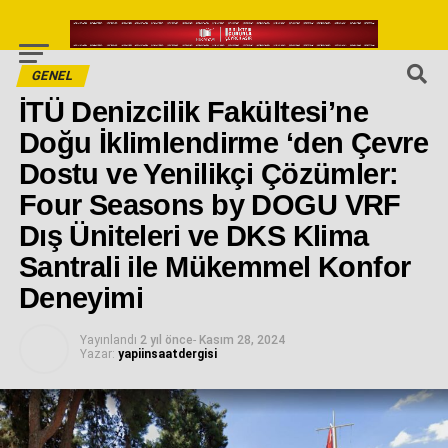
GENEL
İTÜ Denizcilik Fakültesi’ne
Doğu İklimlendirme ‘den Çevre
Dostu ve Yenilikçi Çözümler:
Four Seasons by DOGU VRF
Dış Üniteleri ve DKS Klima
Santrali ile Mükemmel Konfor
Deneyimi
Yayınlandı
2 yıl önce
-
Kasım 28, 2024
Yazar:
yapiinsaatdergisi