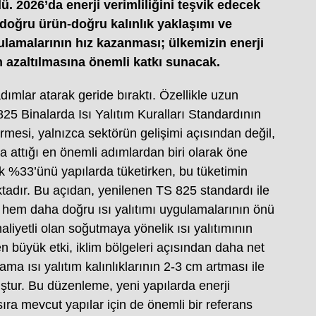
. 2026’da enerji verimliliğini teşvik edecek
 doğru ürün-doğru kalınlık yaklaşımı ve
gulamalarının hız kazanması; ülkemizin enerji
n azaltılmasına önemli katkı sunacak.
dımlar atarak geride bıraktı. Özellikle uzun
5 Binalarda Isı Yalıtım Kuralları Standardının
mesi, yalnızca sektörün gelişimi açısından değil,
da attığı en önemli adımlardan biri olarak öne
ık %33’ünü yapılarda tüketirken, bu tüketimin
tadır. Bu açıdan, yenilenen TS 825 standardı ile
le hem daha doğru ısı yalıtımı uygulamalarının önü
liyetli olan soğutmaya yönelik ısı yalıtımının
n büyük etki, iklim bölgeleri açısından daha net
ama ısı yalıtım kalınlıklarının 2-3 cm artması ile
ştur. Bu düzenleme, yeni yapılarda enerji
sıra mevcut yapılar için de önemli bir referans