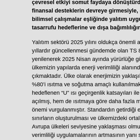
çevresel etkiyi somut faydaya dönüştürdü
finansal desteklerin devreye girmesiyle,
bilimsel çalışmalar eşliğinde yalıtım uy
tasarrufu hedeflerine ve dışa bağımlılığı
Yalıtım sektörü 2025 yılını oldukça önemli a
yıllardır güncellenmesi gündemde olan TS 82
yenilenerek 2025 Nisan ayında yürürlüğe gir
ülkemizin yapılarda enerji verimliliği alanın
çıkmaktadır. Ülke olarak enerjimizin yaklaş
%80’i ısıtma ve soğutma amaçlı kullanılmak
hedeflenen “U” ısı geçirgenlik katsayıları i
açılmış, hem de ısıtmaya göre daha fazla ma
önemi vurgulanmıştır. Standardın getirdiği e
sınırların oluşturulması ve ülkemizdeki ortal
Avrupa ülkeleri seviyesine yaklaşması olmu
verimliliği uygulamalarının artmasının yanı 