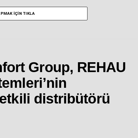
PMAK İÇIN TIKLA
fort Group, REHAU
temleri’nin
etkili distribütörü