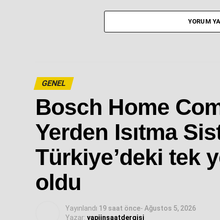
YORUM YA
GENEL
Bosch Home Com
Yerden Isıtma Sis
Türkiye’deki tek y
oldu
Yayınlandı
19 saat önce
-
Ağustos 5, 2026
Yazar:
yapiinsaatdergisi