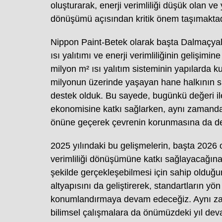
oluşturarak, enerji verimliliği düşük olan v
dönüşümü açısından kritik önem taşımaktad
Nippon Paint-Betek olarak başta Dalmaçyal
ısı yalıtımı ve enerji verimliliğinin gelişim
milyon m² ısı yalıtım sisteminin yapılarda 
milyonun üzerinde yaşayan hane halkının sü
destek olduk. Bu sayede, bugünkü değeri ile
ekonomisine katkı sağlarken, aynı zamanda
önüne geçerek çevrenin korunmasına da d
2025 yılındaki bu gelişmelerin, başta 2026 
verimliliği dönüşümüne katkı sağlayacağın
şekilde gerçekleşebilmesi için sahip olduğumu
altyapısını da geliştirerek, standartların yö
konumlandırmaya devam edeceğiz. Aynı za
bilimsel çalışmalara da önümüzdeki yıl deva