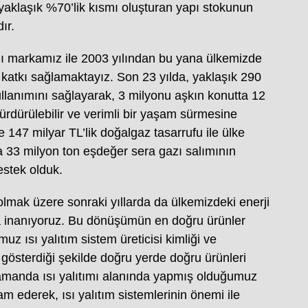
e yaklaşık %70’lik kısmı oluşturan yapı stokunun
ır.
ı markamız ile 2003 yılından bu yana ülkemizde
ine katkı sağlamaktayız. Son 23 yılda, yaklaşık 290
kullanımını sağlayarak, 3 milyonu aşkın konutta 12
rdürülebilir ve verimli bir yaşam sürmesine
 147 milyar TL’lik doğalgaz tasarrufu ile ülke
 33 milyon ton eşdeğer sera gazı salımının
estek olduk.
olmak üzere sonraki yıllarda da ülkemizdeki enerji
a inanıyoruz. Bu dönüşümün en doğru ürünler
z ısı yalıtım sistem üreticisi kimliği ve
n gösterdiği şekilde doğru yerde doğru ürünleri
manda ısı yalıtımı alanında yapmış olduğumuz
m ederek, ısı yalıtım sistemlerinin önemi ile