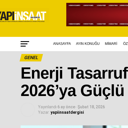
ANASAYFA
AYIN KONUĞU
MİMARİ
ÖZ
GENEL
Enerji Tasarru
2026’ya Güçlü
Yayınlandı
6 ay önce
-
Şubat 18, 2026
Yazar:
yapiinsaatdergisi