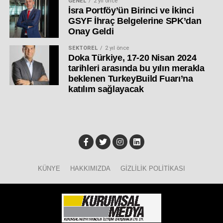
GENEL
2 yıl önce
İsra Portföy’ün Birinci ve İkinci
GSYF İhraç Belgelerine SPK’dan
Onay Geldi
SEKTÖREL
2 yıl önce
Doka Türkiye, 17-20 Nisan 2024
tarihleri arasında bu yılın merakla
beklenen TurkeyBuild Fuarı’na
katılım sağlayacak
KÜNYE
HAKKIMIZDA
GIZLILIK POLITIKASI