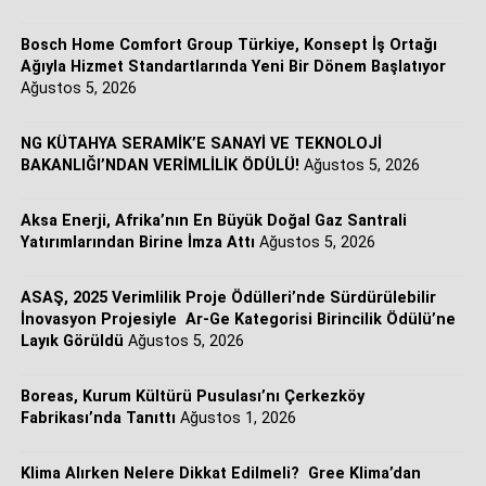
kalite standartlarında ulaşabilecekler.”
Bosch Home Comfort Group Türkiye, Konsept İş Ortağı
Ağıyla Hizmet Standartlarında Yeni Bir Dönem Başlatıyor
Ağustos 5, 2026
Tek çatı altında bütüncül ve entegre sistem çözümleri
NG KÜTAHYA SERAMİK’E SANAYİ VE TEKNOLOJİ
Sürdürülebilir ve yüksek verimli iklimlendirme çözümlerini
BAKANLIĞI’NDAN VERİMLİLİK ÖDÜLÜ!
Ağustos 5, 2026
genişletmeyi hedefleyen Bosch Home Comfort Group,
REHAU Yerden Isıtma Sistemleri ile gerçekleştirdiği bu
Aksa Enerji, Afrika’nın En Büyük Doğal Gaz Santrali
stratejik ortaklıkla HVAC (Isıtma, Havalandırma ve
Yatırımlarından Birine İmza Attı
Ağustos 5, 2026
İklimlendirme) ürün portföyünü daha da güçlendiriyor.
Yapılan anlaşma doğrultusunda şirket konutlardan ticari
ASAŞ, 2025 Verimlilik Proje Ödülleri’nde Sürdürülebilir
yapılara kadar farklı uygulama alanlarında müşterilerine
İnovasyon Projesiyle Ar-Ge Kategorisi Birincilik Ödülü’ne
Layık Görüldü
Ağustos 5, 2026
tek çatı altında daha kapsamlı, entegre ve bütüncül sistem
çözümleri sunmaya hazırlanıyor.
Boreas, Kurum Kültürü Pusulası’nı Çerkezköy
Fabrikası’nda Tanıttı
Ağustos 1, 2026
Klima Alırken Nelere Dikkat Edilmeli? Gree Klima’dan