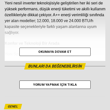
Yeni nesil inverter teknolojisiyle geliştirilen her iki seri de
yüksek performans, düşük enerji tüketimi ve akıllı kullanım
özellikleriyle dikkat çekiyor. A++ enerji verimliliği sınıfında
yer alan modeller; 12.000, 18.000 ve 24.000 BTU/h
kapasite seçenekleriyle farklı yaşam alanlarına uyum
sağlıyor.
Konfor ve Teknoloji Bir Arada
OKUMAYA DEVAM ET
Yeni Spylos Plus serisi, güçlü hava akışı ve sessiz
çalışma performansıyla dört mevsim konfor sunarken;
Coanda hava akışı, I-Feel fonksiyonu, nem dengeleme
BUNLARI DA BEĞENEBILIRSIN
modu ve kendi kendini temizleyebilen evaporatör
sistemiyle kullanıcı deneyimini üst seviyeye taşıyor. Ayrıca
uzun mesafeli hava üfleme özelliği sayesinde yaşam
YORUM YAPMAK İÇIN TIKLA
alanlarında homojen iklimlendirme sağlıyor.
Modern yaşamın ihtiyaçlarına yanıt veren Niobe Black
serisi ise mat siyah tasarımıyla dekoratif bir görünüm
GENEL