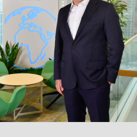
tasarım detaylarıyla da öne çıkıyor. Spylos Plus sade ve
modern çizgileriyle dikkat çekerken, Niobe Black serisi
koyu renkli premium görünümüyle özellikle modern iç
mekân dekorasyonuna hitap ediyor.
Yüksek hava debisi, 24 saat zamanlayıcı, sessiz çalışma
modu ve akıllı kullanım senaryoları sayesinde E.C.A.’nın
yeni klima serileri; evler, ofisler ve yaşam alanları için
güçlü bir iklimlendirme alternatifi sunuyor.
İLGİLİ KONULAR:
SONRAKI YAZI
Saint-Gobain Yapı Kimyasalları’ndan Adana’da
stratejik adım: Chryso Adana’daki operasyonunu
yeni tesise taşıyor!
KAÇIRMAYIN