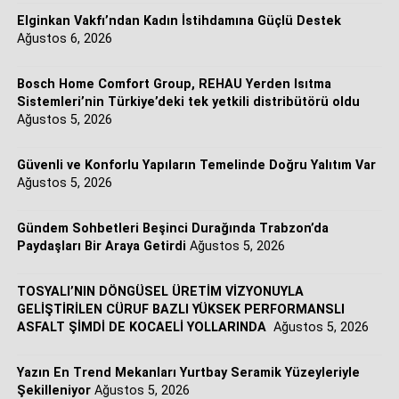
devlete vergi vermesi ve bizden sonra gelecek olanlara
Elginkan Vakfı’ndan Kadın İstihdamına Güçlü Destek
da örnek olmasıdır”.
Vasiyeti doğrultusunda yürütülen
Ağustos 6, 2026
çalışmalar, üretken istihdam anlayışını bugün de
yaşatmaya devam ediyor.
İş birliğinin sektöre ve kullanıcılara sunduğu avantajlara
Bosch Home Comfort Group, REHAU Yerden Isıtma
değinen Bosch Home Comfort Group Türkiye, Kafkasya
Sistemleri’nin Türkiye’deki tek yetkili distribütörü oldu
ve Orta Asya Satış Genel Müdürü Kıvanç Arman, süreçle
Ağustos 5, 2026
ilgili şu değerlendirmelerde bulundu:
Güvenli ve Konforlu Yapıların Temelinde Doğru Yalıtım Var
“Müşterilerimizin değişen ihtiyaçlarına en hızlı ve en
Ağustos 5, 2026
doğru şekilde yanıt verebilmek için HVAC (Isıtma,
Havalandırma ve İklimlendirme) çözüm portföyümüzü
Gündem Sohbetleri Beşinci Durağında Trabzon’da
sürekli genişletiyoruz. REHAU Yerden Isıtma Sistemleri
Paydaşları Bir Araya Getirdi
Ağustos 5, 2026
ile imzaladığımız bu stratejik iş birliği sayesinde,
konutlardan ticari yapılara kadar tüm uygulama
TOSYALI’NIN DÖNGÜSEL ÜRETİM VİZYONUYLA
alanlarında ‘tek çatı altında bütüncül ve entegre sistem
GELİŞTİRİLEN CÜRUF BAZLI YÜKSEK PERFORMANSLI
ASFALT ŞİMDİ DE KOCAELİ YOLLARINDA
Ağustos 5, 2026
çözümleri’ sunma iddiamızı pekiştiriyoruz. Müşterilerimiz
artık üstün mühendislik standartlarına sahip yerden ısıtma
sistemlerine, iklimlendirme ihtiyaçlarının tamamını
Yazın En Trend Mekanları Yurtbay Seramik Yüzeyleriyle
Şekilleniyor
Ağustos 5, 2026
karşılayan tek bir güvenilir iş ortağı üzerinden, yüksek