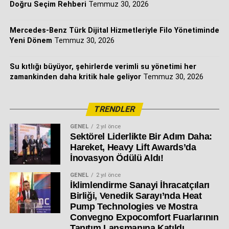
Doğru Seçim Rehberi
Temmuz 30, 2026
Mercedes-Benz Türk Dijital Hizmetleriyle Filo Yönetiminde
Yeni Dönem
Temmuz 30, 2026
Su kıtlığı büyüyor, şehirlerde verimli su yönetimi her
zamankinden daha kritik hale geliyor
Temmuz 30, 2026
TRENDLER
GENEL
2 yıl önce
Sektörel Liderlikte Bir Adım Daha:
Hareket, Heavy Lift Awards’da
İnovasyon Ödülü Aldı!
GENEL
2 yıl önce
İklimlendirme Sanayi İhracatçıları
Birliği, Venedik Sarayı’nda Heat
Pump Technologies ve Mostra
Convegno Expocomfort Fuarlarının
Tanıtım Lansmanına Katıldı