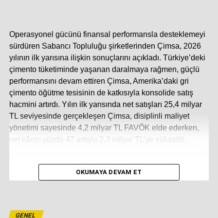
Aksa Enerji 264 MW Kazakistan Santrali’ni Tam
Kapasiteyle Devreye Aldı
Operasyonel gücünü finansal performansla desteklemeyi
sürdüren Sabancı Topluluğu şirketlerinden Çimsa, 2026
yılının ilk yarısına ilişkin sonuçlarını açıkladı. Türkiye’deki
çimento tüketiminde yaşanan daralmaya rağmen, güçlü
performansını devam ettiren Çimsa, Amerika’daki gri
çimento öğütme tesisinin de katkısıyla konsolide satış
hacmini artırdı. Yılın ilk yarısında net satışları 25,4 milyar
TL seviyesinde gerçekleşen Çimsa, disiplinli maliyet
yönetimi sayesinde 4,2 milyar TL FAVÖK elde ederken,
net kârını yüzde 47 artışla 2,3 milyar TL’ye yükseltti.
OKUMAYA DEVAM ET
“ÇİMSA, İRLANDA’DA ALTERNATİF YAKIT
KULLANIM ORANINI %61’DEN %79’A ÇIKARDI”
GENEL