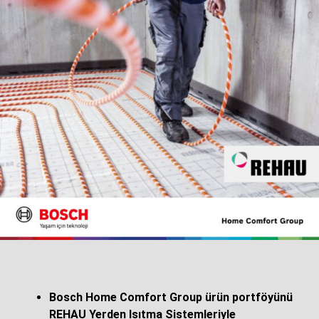
Altı Haftalık Eğitimle Mesleğe İlk Adım
Program kapsamında kursiyerler, iş sağlığı ve güvenliği,
teknik kaynak uygulamaları, mentörlük ve kişisel gelişim
alanlarında altı hafta boyunca teorik ve uygulamalı eğitim
alıyor. Eğitimi başarıyla tamamlayan kursiyerler Millî
Eğitim Bakanlığı (MEB) onaylı Kurs Bitirme Belgesi
Bosch Home Comfort Group ürün portföyünü
almaya hak kazanırken, Manisa Ticaret ve Sanayi
REHAU Yerden Isıtma Sistemleriyle