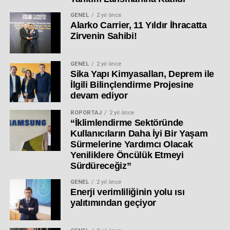
GENEL
2 yıl önce
Alarko Carrier, 11 Yıldır İhracatta
Zirvenin Sahibi!
GENEL
2 yıl önce
Sika Yapı Kimyasalları, Deprem ile
İlgili Bilinçlendirme Projesine
devam ediyor
RÖPORTAJ
2 yıl önce
“İklimlendirme Sektöründe
Kullanıcıların Daha İyi Bir Yaşam
Sürmelerine Yardımcı Olacak
Yeniliklere Öncülük Etmeyi
Sürdüreceğiz”
GENEL
2 yıl önce
Enerji verimliliğinin yolu ısı
yalıtımından geçiyor