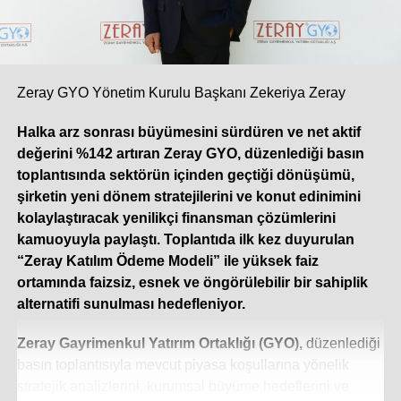
ölçüde artırdı. 2025’te 3 milyon adet bandına yaklaşan
Türkiye split klima pazarı, yükselen talebin de etkisiyle bu
yılın ilk beş ayında çift haneli bir büyüme ivmesi yakaladı.
Yılın geri kalanında da bu sıcak hava dalgasının etkisiyle
pazarın yüzde 10 ila 12 oranında ek bir büyüme
Zeray GYO Yönetim Kurulu Başkanı Zekeriya Zeray
göstermesini öngörüyoruz. Sektördeki öncü
Halka arz sonrası büyümesini sürdüren ve net aktif
konumumuzun getirdiği sorumlulukla; klasik sezonluk
değerini %142 artıran Zeray GYO, düzenlediği basın
stok yaklaşımının ötesine geçen çevik üretim modelimiz,
toplantısında sektörün içinden geçtiği dönüşümü,
güçlü tedarik zincirimiz ve geniş servis ağımızla, artan bu
şirketin yeni dönem stratejilerini ve konut edinimini
talebe en hızlı ve güvenilir şekilde yanıt vermeye devam
kolaylaştıracak yenilikçi finansman çözümlerini
ediyoruz.
kamuoyuyla paylaştı. Toplantıda ilk kez duyurulan
“Zeray Katılım Ödeme Modeli” ile yüksek faiz
Dijitalleşme iklimlendirme sistemlerinde
ortamında faizsiz, esnek ve öngörülebilir bir sahiplik
rekabet koşullarınızı nasıl değiştirdi? Veri
alternatifi sunulması hedefleniyor.
yönetimi ve gerçek zamanlı analiz, karar alma
süreçlerinizde nasıl bir rol oynuyor?
Zeray Gayrimenkul Yatırım Ortaklığı (GYO),
düzenlediği
Dijitalleşme, iklimlendirme sektöründe rekabeti yalnızca
basın toplantısıyla mevcut piyasa koşullarına yönelik
donanım üreten bir yapıdan çıkarıp; yazılım, veri analitiği
stratejik analizlerini, kurumsal büyüme hedeflerini ve