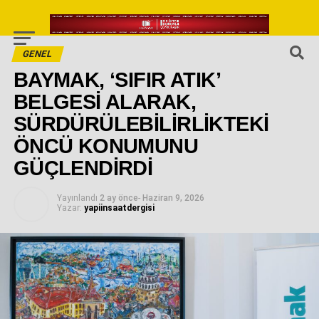
GENEL
BAYMAK, ‘SIFIR ATIK’
BELGESİ ALARAK,
SÜRDÜRÜLEBİLİRLİKTEKİ
ÖNCÜ KONUMUNU
GÜÇLENDİRDİ
Yayınlandı
2 ay önce
-
Haziran 9, 2026
Yazar:
yapiinsaatdergisi