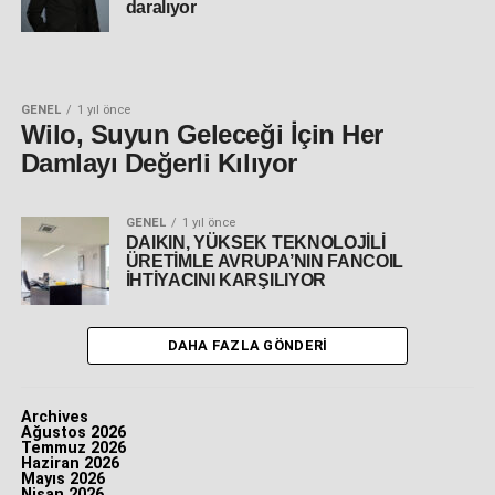
daralıyor
GENEL
1 yıl önce
Wilo, Suyun Geleceği İçin Her
Damlayı Değerli Kılıyor
GENEL
1 yıl önce
DAIKIN, YÜKSEK TEKNOLOJİLİ
ÜRETİMLE AVRUPA’NIN FANCOIL
İHTİYACINI KARŞILIYOR
DAHA FAZLA GÖNDERI
Archives
Ağustos 2026
Temmuz 2026
Haziran 2026
Mayıs 2026
Nisan 2026